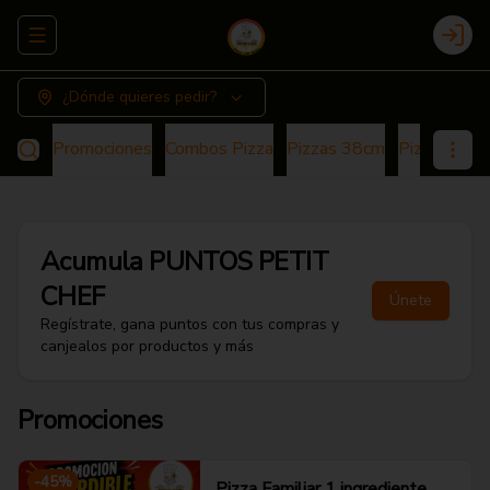
Abrir menu de navegación
Login
¿Dónde quieres pedir?
Promociones
Combos Pizza
Pizzas 38cm
Pizza 25cm
Acumula
PUNTOS PETIT
CHEF
Únete
Regístrate, gana puntos con tus compras y
canjealos por productos y más
Promociones
-
45
%
Pizza Familiar 1 ingrediente