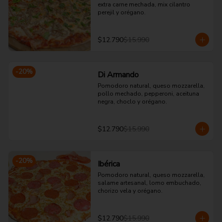
extra carne mechada, mix cilantro 
perejil y orégano.
$12.790
$15.990
-
20
%
Di Armando
Pomodoro natural, queso mozzarella, 
pollo mechado, pepperoni, aceituna 
negra, choclo y orégano.
$12.790
$15.990
-
20
%
Ibérica
Pomodoro natural, queso mozzarella, 
salame artesanal, lomo embuchado, 
chorizo vela y orégano.
$12.790
$15.990