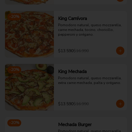
-
20
%
King Carnívora
Pomodoro natural, queso mozzarella, 
carne mechada, tocino, choricillo, 
pepperoni y orégano.
$13.590
$16.990
-
20
%
King Mechada
Pomodoro natural, queso mozzarella, 
extra carne mechada, palta y orégano.
$13.590
$16.990
-
20
%
Mechada Burger
Pomodoro natural, queso mozzarella, 