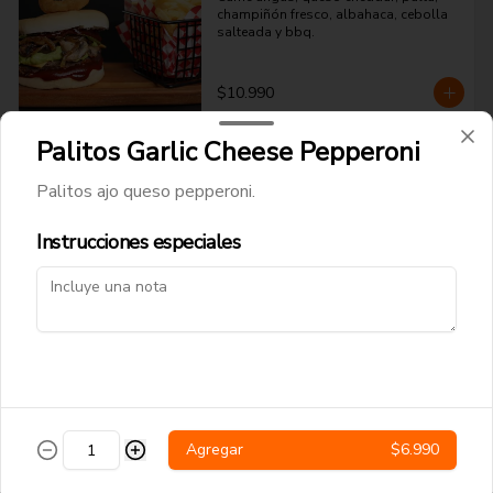
champiñón fresco, albahaca, cebolla 
salteada y bbq.
$10.990
Palitos Garlic Cheese Pepperoni
Papitas y Chorrillanas
Palitos ajo queso pepperoni.
Instrucciones especiales
Papas Fritas Tradicionales
Papas fritas corte delgado.
$4.490
Salchipapas
Agregar
$6.990
Papas fritas y salchichas.