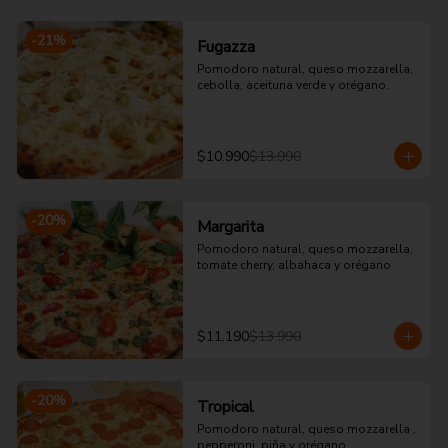
-
21
%
Fugazza
Pomodoro natural, queso mozzarella, 
cebolla, aceituna verde y orégano.
$10.990
$13.990
-
20
%
Margarita
Pomodoro natural, queso mozzarella, 
tomate cherry, albahaca y orégano
$11.190
$13.990
-
20
%
Tropical
Pomodoro natural, queso mozzarella , 
pepperoni, piña y orégano.