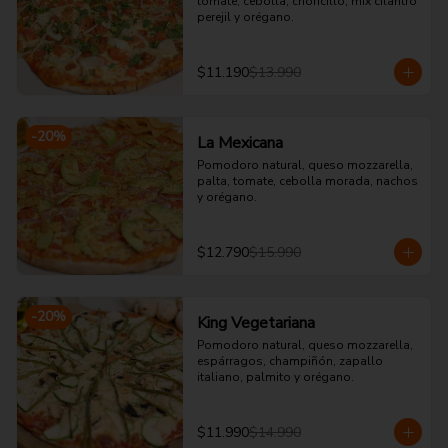
tomate, cebolla, choricillo, mix cilantro 
perejil y orégano.
$11.190
$13.990
-
20
%
La Mexicana
Pomodoro natural, queso mozzarella, 
palta, tomate, cebolla morada, nachos 
y orégano.
$12.790
$15.990
-
20
%
King Vegetariana
Pomodoro natural, queso mozzarella, 
espárragos, champiñón, zapallo 
italiano, palmito y orégano.
$11.990
$14.990