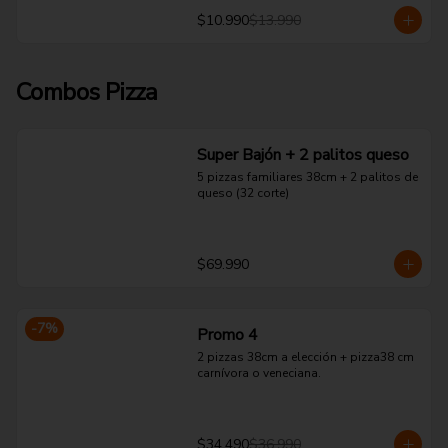
$10.990
$13.990
Combos Pizza
Super Bajón + 2 palitos queso
5 pizzas familiares 38cm + 2 palitos de 
queso (32 corte)
$69.990
-
7
%
Promo 4
2 pizzas 38cm a elección + pizza38 cm 
carnívora o veneciana.
$34.490
$36.990