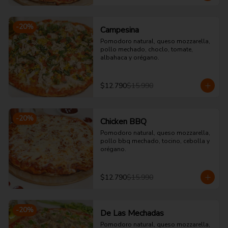
-
20
%
Campesina
Pomodoro natural, queso mozzarella, 
pollo mechado, choclo, tomate, 
albahaca y orégano.
$12.790
$15.990
-
20
%
Chicken BBQ
Pomodoro natural, queso mozzarella, 
pollo bbq mechado, tocino, cebolla y 
orégano.
$12.790
$15.990
-
20
%
De Las Mechadas
Pomodoro natural, queso mozzarella, 