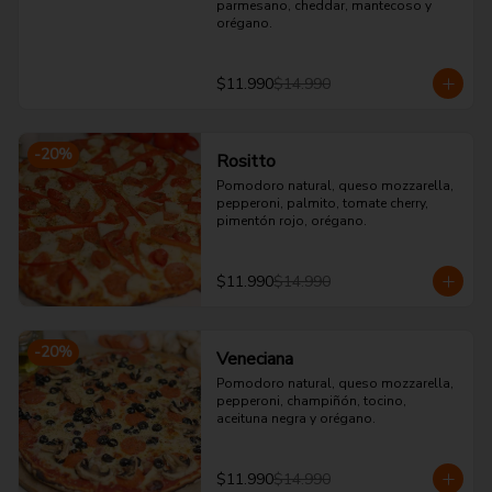
parmesano, cheddar, mantecoso y 
orégano.
$11.990
$14.990
-
20
%
Rositto
Pomodoro natural, queso mozzarella, 
pepperoni, palmito, tomate cherry, 
pimentón rojo, orégano.
$11.990
$14.990
-
20
%
Veneciana
Pomodoro natural, queso mozzarella, 
pepperoni, champiñón, tocino, 
aceituna negra y orégano.
$11.990
$14.990