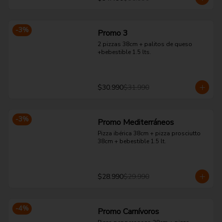
-
3
%
Promo 3
2 pizzas 38cm + palitos de queso 
+bebestible 1.5 lts.
$30.990
$31.990
-
3
%
Promo Mediterráneos
Pizza ibérica 38cm + pizza prosciutto 
38cm + bebestible 1.5 lt.
$28.990
$29.990
-
4
%
Promo Carnívoros