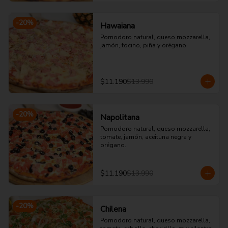
-
20
%
Hawaiana
Pomodoro natural, queso mozzarella, 
jamón, tocino, piña y orégano
$11.190
$13.990
-
20
%
Napolitana
Pomodoro natural, queso mozzarella, 
tomate, jamón, aceituna negra y 
orégano.
$11.190
$13.990
-
20
%
Chilena
Pomodoro natural, queso mozzarella, 