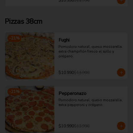
$20.990
$21.990
Pizzas 38cm
-
21
%
Fughi
Pomodoro natural, queso mozzarella, 
extra champiñón fresco al ajillo y 
orégano.
$10.990
$13.990
-
21
%
Pepperonazo
Pomodoro natural, queso mozzarella, 
extra pepperoni y orégano.
$10.990
$13.990