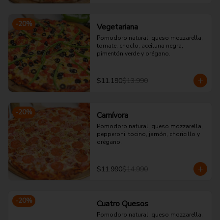
-
20
%
Vegetariana
Pomodoro natural, queso mozzarella, 
tomate, choclo, aceituna negra, 
pimentón verde y orégano.
$11.190
$13.990
-
20
%
Carnívora
Pomodoro natural, queso mozzarella, 
pepperoni, tocino, jamón, choricillo y 
orégano.
$11.990
$14.990
-
20
%
Cuatro Quesos
Pomodoro natural, queso mozzarella, 