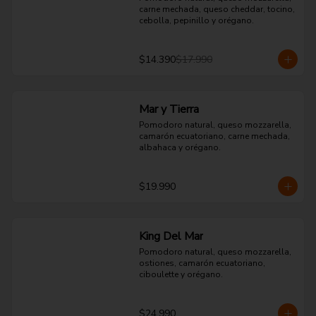
carne mechada, queso cheddar, tocino, 
cebolla, pepinillo y orégano.
$14.390
$17.990
Mar y Tierra
Pomodoro natural, queso mozzarella, 
camarón ecuatoriano, carne mechada, 
albahaca y orégano.
$19.990
King Del Mar
Pomodoro natural, queso mozzarella, 
ostiones, camarón ecuatoriano, 
ciboulette y orégano.
$24.990