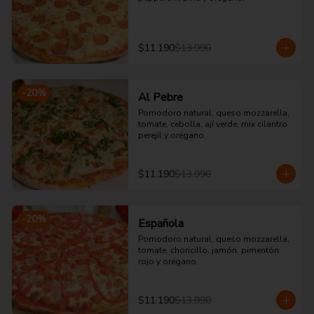
$11.190
$13.990
-
20
%
Al Pebre
Pomodoro natural, queso mozzarella, 
tomate, cebolla, ají verde, mix cilantro 
perejil y orégano.
$11.190
$13.990
-
20
%
Española
Pomodoro natural, queso mozzarella, 
tomate, choricillo, jamón, pimentón 
rojo y orégano.
$11.190
$13.990