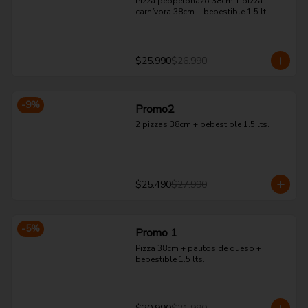
Pizza pepperonazo 38cm + pizza 
carnívora 38cm + bebestible 1.5 lt.
$25.990
$26.990
-
9
%
Promo2
2 pizzas 38cm + bebestible 1.5 lts.
$25.490
$27.990
-
5
%
Promo 1
Pizza 38cm + palitos de queso + 
bebestible 1.5 lts.