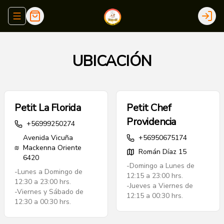
Abrir menu de navegación
Login
UBICACIÓN
Petit La Florida
Petit Chef
Providencia
+56999250274
Avenida Vicuña
+56950675174
Mackenna Oriente
Román Díaz 15
6420
-Domingo a Lunes de
-Lunes a Domingo de
12:15 a 23:00 hrs.
12:30 a 23:00 hrs.
-Jueves a Viernes de
-Viernes y Sábado de
12:15 a 00:30 hrs.
12:30 a 00:30 hrs.