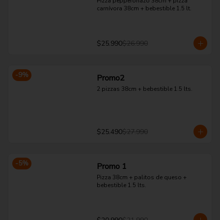
Pizza pepperonazo 38cm + pizza 
carnívora 38cm + bebestible 1.5 lt.
$25.990
$26.990
-
9
%
Promo2
2 pizzas 38cm + bebestible 1.5 lts.
$25.490
$27.990
-
5
%
Promo 1
Pizza 38cm + palitos de queso + 
bebestible 1.5 lts.