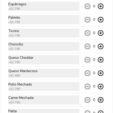
Espárragos
0
+
$1.790
Tradicional Bacon
Palmito
0
Carne angus, queso cheddar, tocino, 
+
$1.790
cebolla salteada, pepinillos y salsa 
golf.
Tocino
0
+
$1.790
$10.990
Choricillo
0
+
$1.790
Queso Cheddar
0
Di Carnes
+
$1.790
Carne angus, queso cheddar, tocino, 
Queso Mantecoso
pepperoni, choricillo y salsa golf.
0
+
$1.490
Pollo Mechado
0
$10.990
+
$2.790
Carne Mechada
0
+
$2.790
Ranchera
Palta
Carne angus, queso cheddar, palta, 