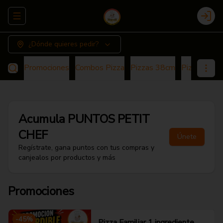
Abrir menu de navegación
Login
¿Dónde quieres pedir?
Promociones
Combos Pizza
Pizzas 38cm
Pizza 25cm
Acumula
PUNTOS PETIT
CHEF
Únete
Regístrate, gana puntos con tus compras y
canjealos por productos y más
Promociones
-
45
%
Pizza Familiar 1 ingrediente