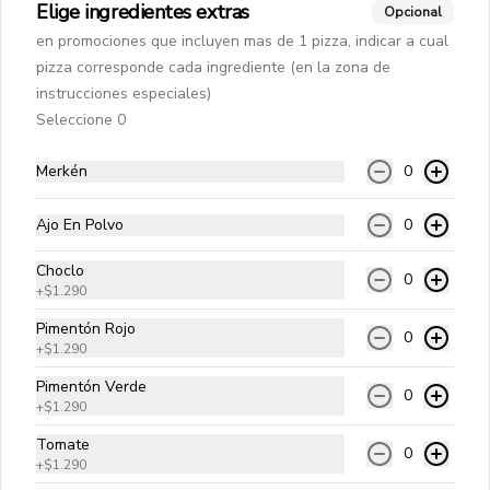
Elige ingredientes extras
Opcional
en promociones que incluyen mas de 1 pizza, indicar a cual
pizza corresponde cada ingrediente (en la zona de
Mar y Tierra 25 cms
instrucciones especiales)
Pomodoro natural, queso mozzarella, 
camarón ecuatoriano, carne mechada, 
Seleccione 0
albahaca y orégano.
Merkén
0
$10.990
Ajo En Polvo
0
King Del Mar 25 cms
Choclo
0
Pomodoro natural, queso mozzarella, 
+
$1.290
ostiones, camarón ecuatoriano, 
ciboulette y orégano.
Pimentón Rojo
0
+
$1.290
$13.490
Pimentón Verde
0
+
$1.290
Tomate
0
Hamburguesas Angus
+
$1.290