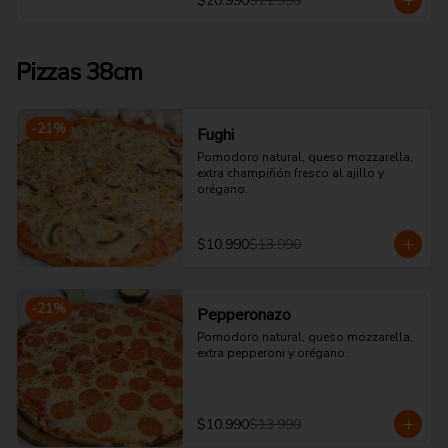
$20.990
$21.990
Pizzas 38cm
-
21
%
Fughi
Pomodoro natural, queso mozzarella, 
extra champiñón fresco al ajillo y 
orégano.
$10.990
$13.990
-
21
%
Pepperonazo
Pomodoro natural, queso mozzarella, 
extra pepperoni y orégano.
$10.990
$13.990