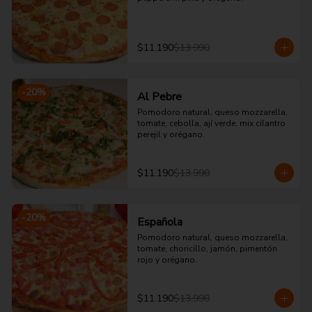
$11.190
$13.990
-
20
%
Al Pebre
Pomodoro natural, queso mozzarella, 
tomate, cebolla, ají verde, mix cilantro 
perejil y orégano.
$11.190
$13.990
-
20
%
Española
Pomodoro natural, queso mozzarella, 
tomate, choricillo, jamón, pimentón 
rojo y orégano.
$11.190
$13.990