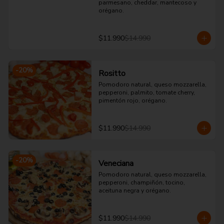
parmesano, cheddar, mantecoso y 
orégano.
$11.990
$14.990
-
20
%
Rositto
Pomodoro natural, queso mozzarella, 
pepperoni, palmito, tomate cherry, 
pimentón rojo, orégano.
$11.990
$14.990
-
20
%
Veneciana
Pomodoro natural, queso mozzarella, 
pepperoni, champiñón, tocino, 
aceituna negra y orégano.
$11.990
$14.990