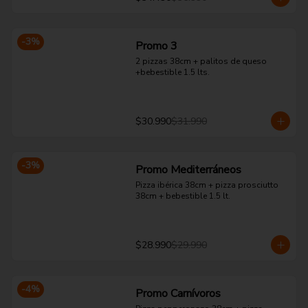
-
3
%
Promo 3
2 pizzas 38cm + palitos de queso 
+bebestible 1.5 lts.
$30.990
$31.990
-
3
%
Promo Mediterráneos
Pizza ibérica 38cm + pizza prosciutto 
38cm + bebestible 1.5 lt.
$28.990
$29.990
-
4
%
Promo Carnívoros