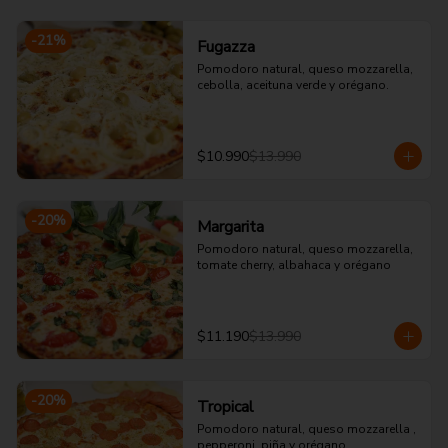
-
21
%
Fugazza
Pomodoro natural, queso mozzarella, 
cebolla, aceituna verde y orégano.
$10.990
$13.990
-
20
%
Margarita
Pomodoro natural, queso mozzarella, 
tomate cherry, albahaca y orégano
$11.190
$13.990
-
20
%
Tropical
Pomodoro natural, queso mozzarella , 
pepperoni, piña y orégano.