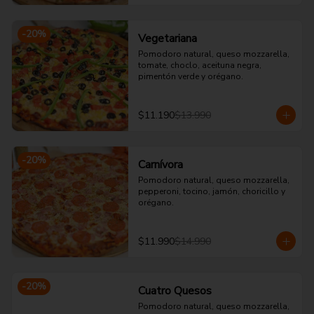
-
20
%
Vegetariana
Pomodoro natural, queso mozzarella, 
tomate, choclo, aceituna negra, 
pimentón verde y orégano.
$11.190
$13.990
-
20
%
Carnívora
Pomodoro natural, queso mozzarella, 
pepperoni, tocino, jamón, choricillo y 
orégano.
$11.990
$14.990
-
20
%
Cuatro Quesos
Pomodoro natural, queso mozzarella, 