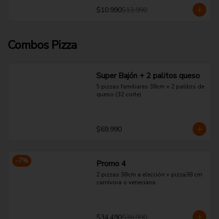
$10.990
$13.990
Combos Pizza
Super Bajón + 2 palitos queso
5 pizzas familiares 38cm + 2 palitos de 
queso (32 corte)
$69.990
-
7
%
Promo 4
2 pizzas 38cm a elección + pizza38 cm 
carnívora o veneciana.
$34.490
$36.990