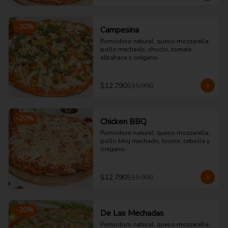
-
20
%
Campesina
Pomodoro natural, queso mozzarella, 
pollo mechado, choclo, tomate, 
albahaca y orégano.
$12.790
$15.990
-
20
%
Chicken BBQ
Pomodoro natural, queso mozzarella, 
pollo bbq mechado, tocino, cebolla y 
orégano.
$12.790
$15.990
-
20
%
De Las Mechadas
Pomodoro natural, queso mozzarella, 