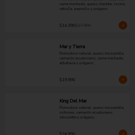
carne mechada, queso cheddar, tocino, 
cebolla, pepinillo y orégano.
$14.390
$17.990
Mar y Tierra
Pomodoro natural, queso mozzarella, 
camarón ecuatoriano, carne mechada, 
albahaca y orégano.
$19.990
King Del Mar
Pomodoro natural, queso mozzarella, 
ostiones, camarón ecuatoriano, 
ciboulette y orégano.
$24.990