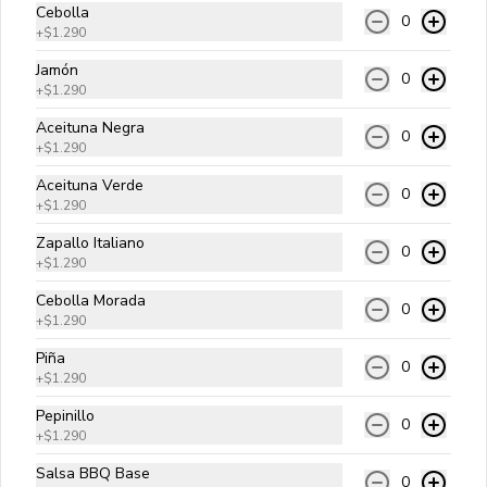
Hamburguesa de 180 gr. de Carne Angus de origen Americano
Cebolla
0
+
$1.290
Di Cheese
Jamón
0
Carne angus, queso cheddar, cebolla 
+
$1.290
salteada, pepinillos y salsa golf.
Aceituna Negra
0
+
$1.290
$9.990
Aceituna Verde
0
+
$1.290
Zapallo Italiano
0
Clásica
+
$1.290
Carne angus, queso cheddar, lechuga, 
Cebolla Morada
tomate, cebolla cruda y salsa golf.
0
+
$1.290
Piña
0
$9.990
+
$1.290
Pepinillo
0
+
$1.290
Italiana
Salsa BBQ Base
Carne angus, palta, tomate y 
0