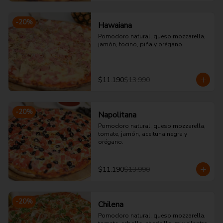
-
20
%
Hawaiana
Pomodoro natural, queso mozzarella, 
jamón, tocino, piña y orégano
$11.190
$13.990
-
20
%
Napolitana
Pomodoro natural, queso mozzarella, 
tomate, jamón, aceituna negra y 
orégano.
$11.190
$13.990
-
20
%
Chilena
Pomodoro natural, queso mozzarella, 