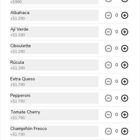
+
$990
mayonesa kraft.
Albahaca
0
+
$1.290
$10.990
Ají Verde
0
+
$1.290
Ciboulette
A Lo Pobre
0
+
$1.290
Carne angus, queso cheddar, papas 
fritas, huevo frito, cebolla salteada y 
Rúcula
salsa golf.
0
+
$1.290
Extra Queso
$10.990
0
+
$1.790
Pepperoni
0
+
$1.790
Americana
Carne angus, queso cheddar, aros de 
Tomate Cherry
0
cebolla, tocino, cebolla salteada y 
+
$1.790
salsa bbq.
Champiñón Fresco
0
+
$1.790
$10.990