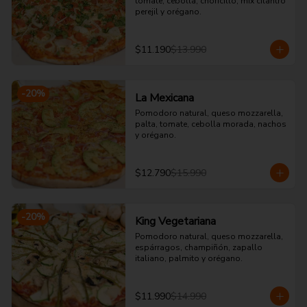
tomate, cebolla, choricillo, mix cilantro 
perejil y orégano.
$11.190
$13.990
-
20
%
La Mexicana
Pomodoro natural, queso mozzarella, 
palta, tomate, cebolla morada, nachos 
y orégano.
$12.790
$15.990
-
20
%
King Vegetariana
Pomodoro natural, queso mozzarella, 
espárragos, champiñón, zapallo 
italiano, palmito y orégano.
$11.990
$14.990