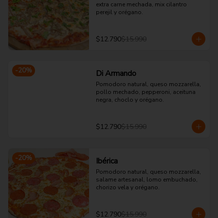
extra carne mechada, mix cilantro 
perejil y orégano.
$12.790
$15.990
-
20
%
Di Armando
Pomodoro natural, queso mozzarella, 
pollo mechado, pepperoni, aceituna 
negra, choclo y orégano.
$12.790
$15.990
-
20
%
Ibérica
Pomodoro natural, queso mozzarella, 
salame artesanal, lomo embuchado, 
chorizo vela y orégano.
$12.790
$15.990