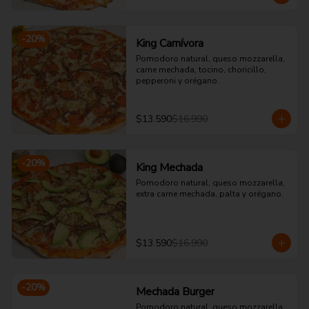
-
20
%
King Carnívora
Pomodoro natural, queso mozzarella, 
carne mechada, tocino, choricillo, 
pepperoni y orégano.
$13.590
$16.990
-
20
%
King Mechada
Pomodoro natural, queso mozzarella, 
extra carne mechada, palta y orégano.
$13.590
$16.990
-
20
%
Mechada Burger
Pomodoro natural, queso mozzarella, 