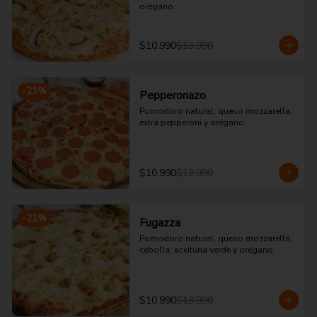
orégano.
$10.990
$13.990
-
21
%
Pepperonazo
Pomodoro natural, queso mozzarella, 
extra pepperoni y orégano.
$10.990
$13.990
-
21
%
Fugazza
Pomodoro natural, queso mozzarella, 
cebolla, aceituna verde y orégano.
$10.990
$13.990