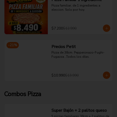
Pizza familiar, de 1 ingredientes a 
eleccion. Solo por hoy.
$7.200
$12.990
-
21
%
Precios Petit
Pizza de 38cm. Pepperonazo-Fughi-
Fugazza...Todos los días.
$10.990
$13.990
Combos Pizza
Super Bajón + 2 palitos queso
5 pizzas familiares 38cm + 2 palitos de 