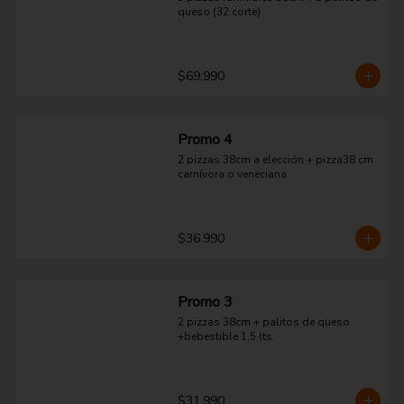
queso (32 corte)
$69.990
Promo 4
2 pizzas 38cm a elección + pizza38 cm 
carnívora o veneciana.
$36.990
Promo 3
2 pizzas 38cm + palitos de queso 
+bebestible 1.5 lts.
$31.990