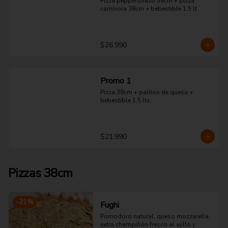
Pizza pepperonazo 38cm + pizza 
carnívora 38cm + bebestible 1.5 lt.
$26.990
Promo 1
Pizza 38cm + palitos de queso + 
bebestible 1.5 lts.
$21.990
Pizzas 38cm
-
21
%
Fughi
Pomodoro natural, queso mozzarella, 
extra champiñón fresco al ajillo y 