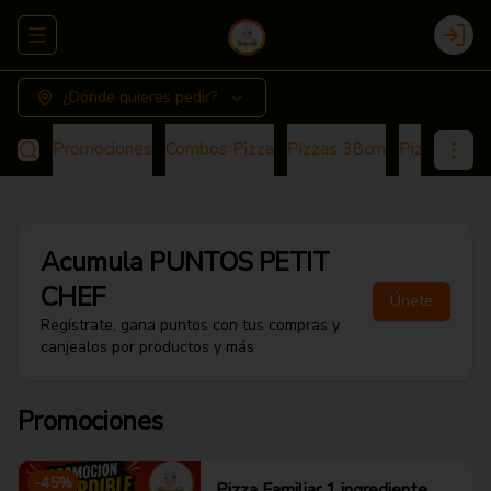
Abrir menu de navegación
Login
¿Dónde quieres pedir?
Promociones
Combos Pizza
Pizzas 38cm
Pizza 25cm
Acumula
PUNTOS PETIT
CHEF
Únete
Regístrate, gana puntos con tus compras y
canjealos por productos y más
Promociones
-
45
%
Pizza Familiar 1 ingrediente