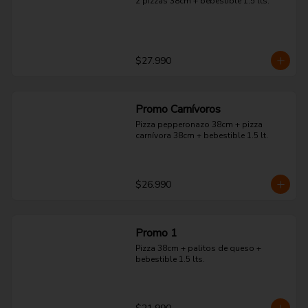
2 pizzas 38cm + bebestible 1.5 lts.
$27.990
Promo Carnívoros
Pizza pepperonazo 38cm + pizza 
carnívora 38cm + bebestible 1.5 lt.
$26.990
Promo 1
Pizza 38cm + palitos de queso + 
bebestible 1.5 lts.