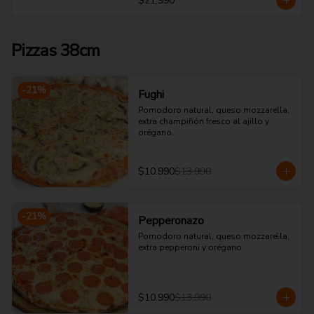
$21.990
Pizzas 38cm
-
21
%
Fughi
Pomodoro natural, queso mozzarella, 
extra champiñón fresco al ajillo y 
orégano.
$10.990
$13.990
-
21
%
Pepperonazo
Pomodoro natural, queso mozzarella, 
extra pepperoni y orégano.
$10.990
$13.990