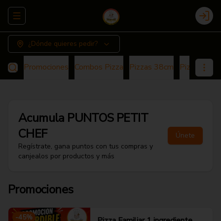
Abrir menu de navegación
Login
¿Dónde quieres pedir?
Promociones
Combos Pizza
Pizzas 38cm
Pizza 25cm
Acumula
PUNTOS PETIT
CHEF
Únete
Regístrate, gana puntos con tus compras y
canjealos por productos y más
Promociones
-
45
%
Pizza Familiar 1 ingrediente