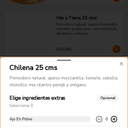
Mar y Tierra 25 cms
Pomodoro natural, queso mozzarella, 
camarón ecuatoriano, carne mechada, 
albahaca y orégano.
$10.990
Chilena 25 cms
King Del Mar 25 cms
Pomodoro natural, queso mozzarella, 
Pomodoro natural, queso mozzarella, tomate, cebolla,
ostiones, camarón ecuatoriano, 
choricillo, mix cilantro perejil y orégano.
ciboulette y orégano.
Elige ingredientes extras
Opcional
$13.490
Seleccione 0
Ajo En Polvo
0
Hamburguesas Angus