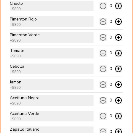
Hamburguesa de 180 gr. de Carne Angus de origen Americano
Choclo
0
+
$890
Di Cheese
Pimentón Rojo
0
Carne angus, queso cheddar, cebolla 
+
$890
salteada, pepinillos y salsa golf.
Pimentón Verde
0
+
$890
$9.990
Tomate
0
+
$890
Cebolla
0
Clásica
+
$890
Carne angus, queso cheddar, lechuga, 
Jamón
tomate, cebolla cruda y salsa golf.
0
+
$890
Aceituna Negra
0
$9.990
+
$890
Aceituna Verde
0
+
$890
Italiana
Zapallo Italiano
Carne angus, palta, tomate y 
0