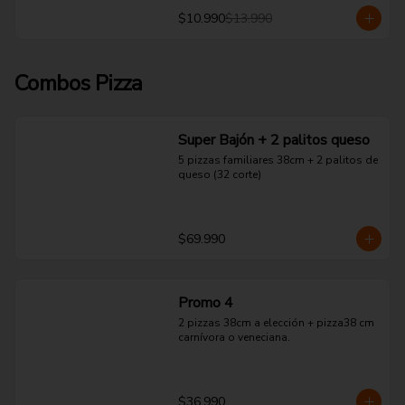
$10.990
$13.990
Combos Pizza
Super Bajón + 2 palitos queso
5 pizzas familiares 38cm + 2 palitos de 
queso (32 corte)
$69.990
Promo 4
2 pizzas 38cm a elección + pizza38 cm 
carnívora o veneciana.
$36.990