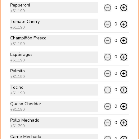
Pepperoni
0
+
$1.190
Tradicional Bacon
Tomate Cherry
0
Carne angus, queso cheddar, tocino, 
+
$1.190
cebolla salteada, pepinillos y salsa 
golf.
Champiñón Fresco
0
+
$1.190
$10.990
Espárragos
0
+
$1.190
Palmito
0
Di Carnes
+
$1.190
Carne angus, queso cheddar, tocino, 
Tocino
pepperoni, choricillo y salsa golf.
0
+
$1.190
Queso Cheddar
0
$10.990
+
$1.190
Pollo Mechado
0
+
$1.790
Ranchera
Carne Mechada
Carne angus, queso cheddar, palta, 