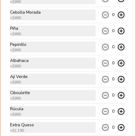
+
$890
mayonesa kraft.
Cebolla Morada
0
+
$890
$10.990
Piña
0
+
$890
Pepinillo
A Lo Pobre
0
+
$890
Carne angus, queso cheddar, papas 
fritas, huevo frito, cebolla salteada y 
Albahaca
salsa golf.
0
+
$890
Ají Verde
$10.990
0
+
$890
Ciboulette
0
+
$890
Americana
Carne angus, queso cheddar, aros de 
Rúcula
0
cebolla, tocino, cebolla salteada y 
+
$890
salsa bbq.
Extra Queso
0
+
$1.190
$10.990