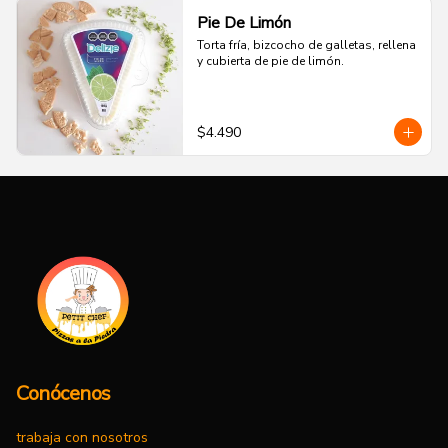
Pie De Limón
Torta fría, bizcocho de galletas, rellena 
y cubierta de pie de limón.
$4.490
Conócenos
trabaja con nosotros