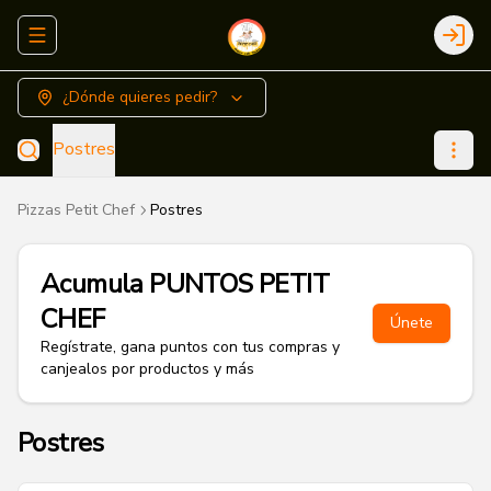
Abrir menu de navegación
Login
¿Dónde quieres pedir?
Postres
Pizzas Petit Chef
Postres
Acumula
PUNTOS PETIT
CHEF
Únete
Regístrate, gana puntos con tus compras y
canjealos por productos y más
Postres