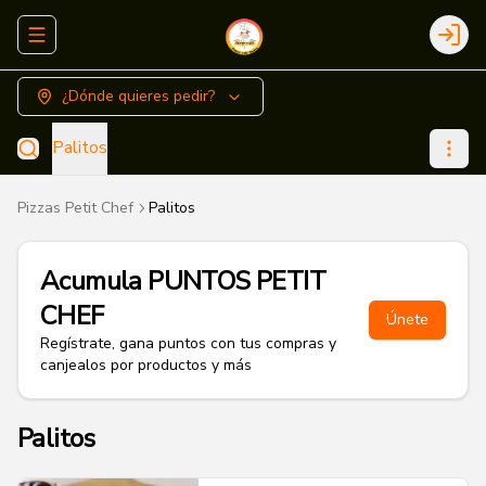
Abrir menu de navegación
Login
¿Dónde quieres pedir?
Palitos
Pizzas Petit Chef
Palitos
Acumula
PUNTOS PETIT
CHEF
Únete
Regístrate, gana puntos con tus compras y
canjealos por productos y más
Palitos