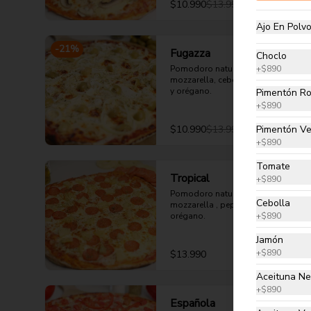
$10.990
$13.990
Ajo En Polv
-
21
%
Fugazza
Choclo
Pomodoro natural, queso 
+
$890
mozzarella, cebolla, aceituna verde 
y orégano.
Pimentón Ro
+
$890
$10.990
$13.990
Pimentón V
+
$890
Tomate
Tropical
+
$890
Pomodoro natural, queso 
Cebolla
mozzarella , pepperoni, piña y 
orégano.
+
$890
Jamón
+
$890
$13.990
Aceituna Ne
+
$890
Española