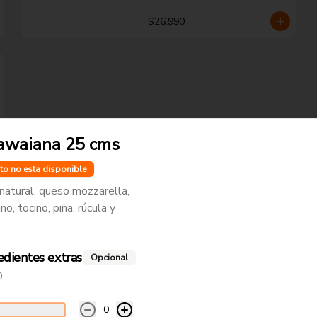
$26.990
awaiana 25 cms
to no esta disponible
atural, queso mozzarella,
o, tocino, piña, rúcula y
-
21
%
Pepperonazo
edientes extras
Opcional
Pomodoro natural, queso 
mozzarella, extra pepperoni y 
0
orégano.
0