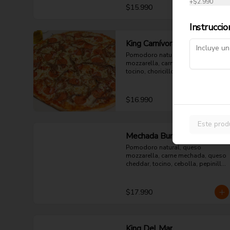
+
$2.990
$15.990
Instruccio
King Carnívora
Pomodoro natural, queso 
mozzarella, carne mechada, 
tocino, choricillo, pepperoni y 
orégano.
$16.990
Este prod
Mechada Burger
Pomodoro natural, queso 
mozzarella, carne mechada, queso 
cheddar, tocino, cebolla, pepinillo 
y orégano.
$17.990
King Del Mar