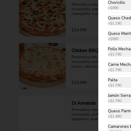
Choricillo
Pomodoro natural, queso 
+
$890
mozzarella, pepperoni, 
champiñón, tocino, aceituna negra 
Queso Ched
y orégano.
+
$1.190
$14.990
Queso Mant
+
$890
Pollo Mech
Chicken BBQ
+
$1.790
Pomodoro natural, queso 
mozzarella, pollo bbq mechado, 
Carne Mech
tocino, cebolla y orégano.
+
$1.790
Palta
$15.990
+
$1.790
Jamón Serr
+
$1.790
Di Armando
Pomodoro natural, queso 
Queso Parm
mozzarella, pollo mechado, 
+
$1.490
pepperoni, aceituna negra, choclo 
y orégano.
Camarones 