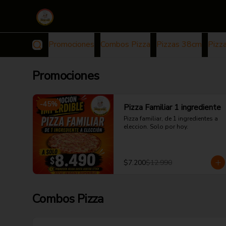
Promociones
Combos Pizza
Pizzas 38cm
Pizz
Promociones
-
45
%
Pizza Familiar 1 ingrediente
Pizza familiar, de 1 ingredientes a 
eleccion. Solo por hoy.
$7.200
$12.990
Combos Pizza