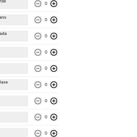
rde
0
Pomodoro natural, queso 
mozzarella, jamón, tocino, piña y 
orégano
iano
0
$13.990
rada
0
Chilena
0
Pomodoro natural, queso 
mozzarella, tomate, cebolla, 
0
choricillo, mix cilantro perejil y 
orégano.
Base
0
$13.990
0
King Vegetariana
Pomodoro natural, queso 
0
mozzarella, espárragos, 
champiñón, zapallo italiano, 
palmito y orégano.
0