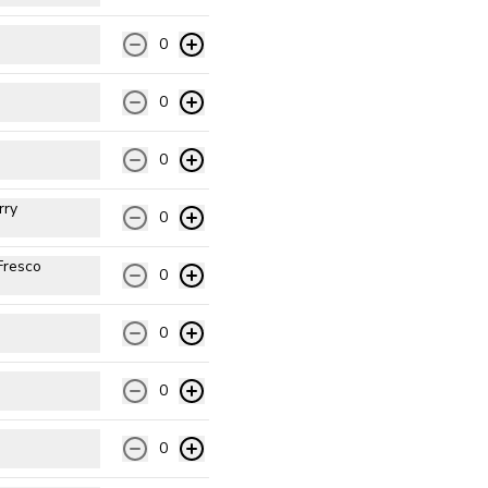
$14.990
0
Carnívora
0
Pomodoro natural, queso 
mozzarella, pepperoni, tocino, 
jamón, choricillo y orégano.
0
$14.990
rry
0
Fresco
0
Rositto
Pomodoro natural, queso 
mozzarella, pepperoni, palmito, 
0
tomate cherry, pimentón rojo, 
orégano.
0
$14.990
0
Campesina