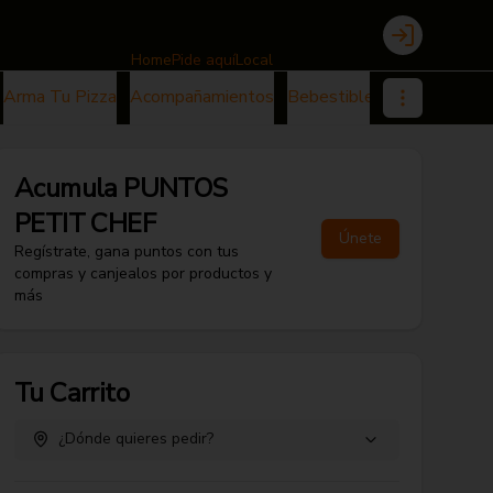
Login
Home
Pide aquí
Local
Arma Tu Pizza
Acompañamientos
Bebestibles
Postres
Acumula
PUNTOS
PETIT CHEF
Únete
Regístrate, gana puntos con tus
compras y canjealos por productos y
más
Tu Carrito
¿Dónde quieres pedir?