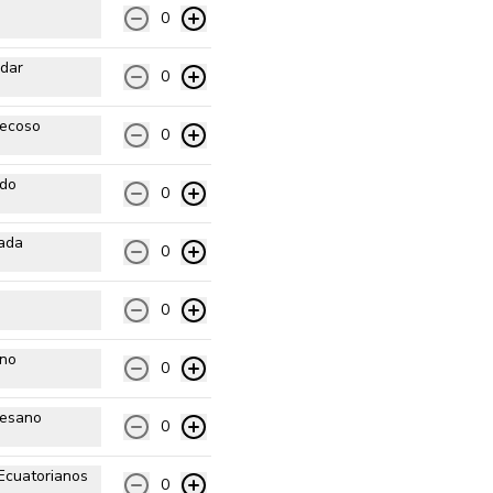
0
Pomodoro natural, queso 
mozzarella, pollo mechado, 
choclo, tomate, albahaca y 
dar
orégano.
0
$15.990
ecoso
0
ado
De Las Mechadas
0
Pomodoro natural, queso 
mozzarella, extra carne mechada, 
ada
0
mix cilantro perejil y orégano.
0
$15.990
ano
0
Ibérica
Pomodoro natural, queso 
esano
0
mozzarella, salame artesanal, 
lomo embuchado, chorizo vela y 
orégano.
Ecuatorianos
0