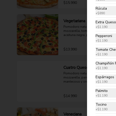
$15.990
Rúcula
+
$890
Vegetariana
Extra Queso
Pomodoro natural, queso 
+
$1.190
mozzarella, tomate, choclo, 
aceituna negra, pimentón verde y 
Pepperoni
orégano.
+
$1.190
$13.990
Tomate Che
+
$1.190
Champiñón 
Cuatro Quesos
+
$1.190
Pomodoro natural, queso 
Espárragos
mozzarella, parmesano, cheddar, 
mantecoso y orégano.
+
$1.190
Palmito
$14.990
+
$1.190
Tocino
+
$1.190
Veneciana