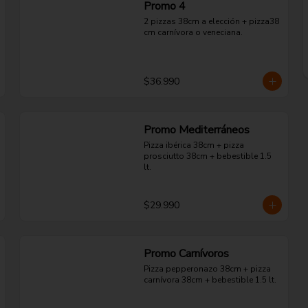
Promo 4
2 pizzas 38cm a elección + pizza38 
cm carnívora o veneciana.
$36.990
Promo Mediterráneos
Pizza ibérica 38cm + pizza 
prosciutto 38cm + bebestible 1.5 
lt.
$29.990
Promo Carnívoros
Pizza pepperonazo 38cm + pizza 
carnívora 38cm + bebestible 1.5 lt.