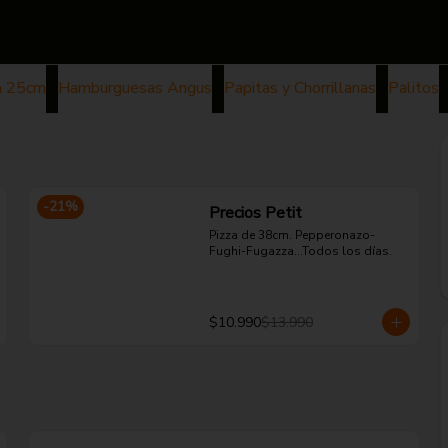
a 25cm
Hamburguesas Angus
Papitas y Chorrillanas
Palitos
-
21
%
Precios Petit
Pizza de 38cm. Pepperonazo-
Fughi-Fugazza...Todos los días.
$10.990
$13.990