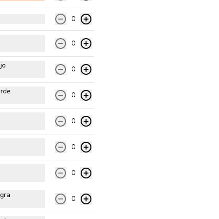
$10.990
$13.990
o
0
Margarita
0
Pomodoro natural, queso 
mozzarella, tomate cherry, 
albahaca y orégano
jo
0
erde
$13.990
0
0
Al Pebre
Pomodoro natural, queso 
mozzarella, tomate, cebolla, ají 
0
verde, mix cilantro perejil y 
orégano.
0
$13.990
gra
0
Hawaiana