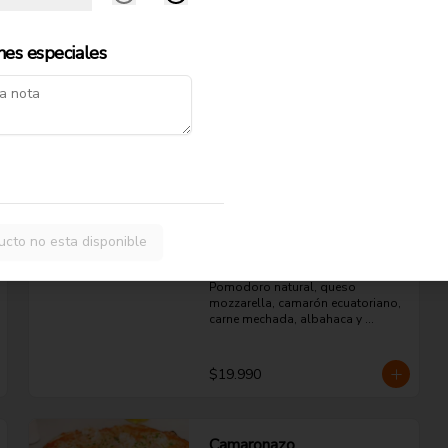
$15.990
nes especiales
King Mechada
Pomodoro natural, queso 
mozzarella, extra carne mechada, 
palta y orégano.
$16.990
ucto no esta disponible
Mar y Tierra
Pomodoro natural, queso 
mozzarella, camarón ecuatoriano, 
carne mechada, albahaca y 
orégano.
$19.990
Camaronazo