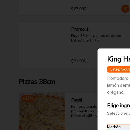
$27.990
Promo 1
Pizza 38cm + palitos de queso + 
bebestible 1.5 lts.
King H
$21.990
Este produc
Pomodoro n
Pizzas 38cm
jamón serran
orégano.
-
21
%
Fughi
Elige ingr
Pomodoro natural, queso 
mozzarella, extra champiñón 
Seleccione 
fresco al ajillo y orégano.
Merkén