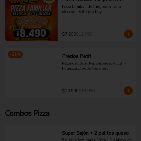
Pizza familiar, de 1 ingredientes a 
eleccion. Solo por hoy.
$7.200
$12.990
-
21
%
Precios Petit
Pizza de 38cm. Pepperonazo-Fughi-
Fugazza...Todos los días.
$10.990
$13.990
Combos Pizza
Super Bajón + 2 palitos queso
5 pizzas familiares 38cm + 2 palitos de 