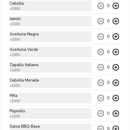
Cebolla
0
+
$890
Clásica
Jamón
0
Carne angus, queso cheddar, lechuga, 
+
$890
tomate, cebolla cruda y salsa golf.
Aceituna Negra
0
+
$890
$9.990
Aceituna Verde
0
+
$890
Zapallo Italiano
0
Italiana
+
$890
Carne angus, palta, tomate y 
Cebolla Morada
mayonesa kraft.
0
+
$890
Piña
0
$10.990
+
$890
Pepinillo
0
+
$890
A Lo Pobre
Salsa BBQ Base
Carne angus, queso cheddar, papas 
0