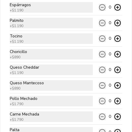
Espárragos
0
+
$1.190
Di Carnes
Palmito
0
Carne angus, queso cheddar, tocino, 
+
$1.190
pepperoni, choricillo y salsa golf.
Tocino
0
+
$1.190
$10.990
Choricillo
0
+
$890
Queso Cheddar
0
Ranchera
+
$1.190
Carne angus, queso cheddar, palta, 
Queso Mantecoso
champiñón fresco, albahaca, cebolla 
0
salteada y bbq.
+
$890
Pollo Mechado
0
$10.990
+
$1.790
Carne Mechada
0
+
$1.790
Papitas y Chorrillanas
Palta