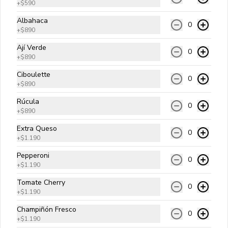
+
$590
fritas, huevo frito, cebolla salteada y 
salsa golf.
Albahaca
0
+
$890
$10.990
Ají Verde
0
+
$890
Ciboulette
Americana
0
+
$890
Carne angus, queso cheddar, aros de 
cebolla, tocino, cebolla salteada y 
Rúcula
salsa bbq.
0
+
$890
Extra Queso
$10.990
0
+
$1.190
Pepperoni
0
+
$1.190
Tradicional Bacon
Carne angus, queso cheddar, tocino, 
Tomate Cherry
0
cebolla salteada, pepinillos y salsa 
+
$1.190
golf.
Champiñón Fresco
0
+
$1.190
$10.990