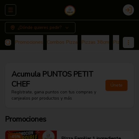
Abrir menu de navegación
Login
¿Dónde quieres pedir?
Promociones
Combos Pizza
Pizzas 38cm
Pizza 25cm
Acumula
PUNTOS PETIT
CHEF
Únete
Regístrate, gana puntos con tus compras y
canjealos por productos y más
Promociones
-
45
%
Pizza Familiar 1 ingrediente