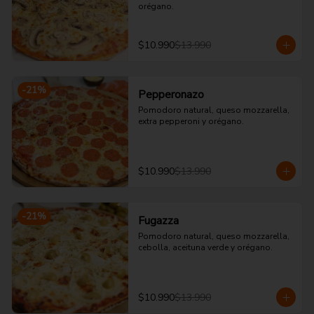
orégano.
$10.990
$13.990
-
21
%
Pepperonazo
Pomodoro natural, queso mozzarella, 
extra pepperoni y orégano.
$10.990
$13.990
-
21
%
Fugazza
Pomodoro natural, queso mozzarella, 
cebolla, aceituna verde y orégano.
$10.990
$13.990