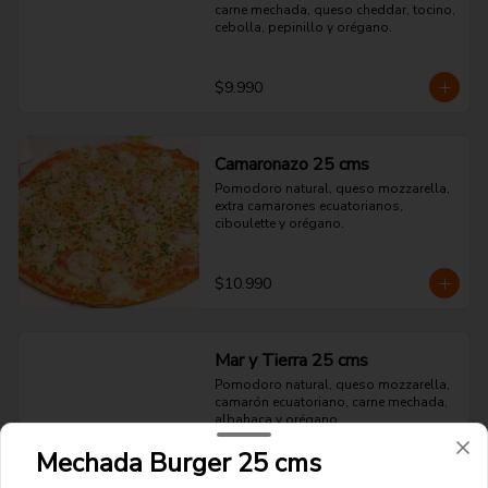
carne mechada, queso cheddar, tocino, 
cebolla, pepinillo y orégano.
$9.990
Camaronazo 25 cms
Pomodoro natural, queso mozzarella, 
extra camarones ecuatorianos, 
ciboulette y orégano.
$10.990
Mar y Tierra 25 cms
Pomodoro natural, queso mozzarella, 
camarón ecuatoriano, carne mechada, 
albahaca y orégano.
Mechada Burger 25 cms
$10.990