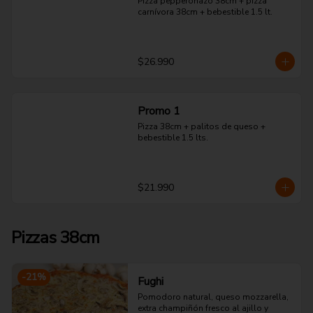
Pizza pepperonazo 38cm + pizza 
carnívora 38cm + bebestible 1.5 lt.
$26.990
Promo 1
Pizza 38cm + palitos de queso + 
bebestible 1.5 lts.
$21.990
Pizzas 38cm
-
21
%
Fughi
Pomodoro natural, queso mozzarella, 
extra champiñón fresco al ajillo y 