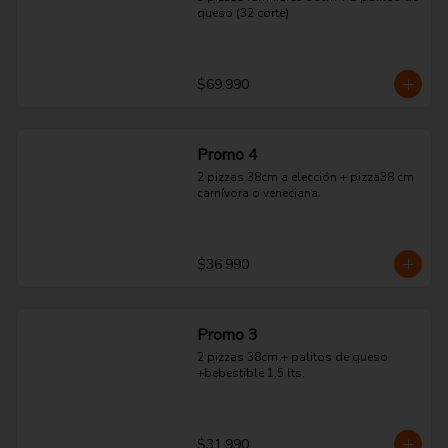
queso (32 corte)
$69.990
Promo 4
2 pizzas 38cm a elección + pizza38 cm 
carnívora o veneciana.
$36.990
Promo 3
2 pizzas 38cm + palitos de queso 
+bebestible 1.5 lts.
$31.990