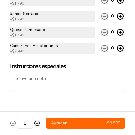
0
+
$1.790
Papas Fritas Tradicionales
Jamón Serrano
0
Papas fritas corte delgado.
+
$1.790
Queso Parmesano
0
+
$1.490
$4.490
Camarones Ecuatorianos
0
+
$2.990
Instrucciones especiales
Salchipapas
Papas fritas y salchichas.
$4.990
Bacon Cheese
Agregar
$9.990
Papas fritas, salsa cheddar y tocino.