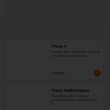
Promo 4
2 pizzas 38cm a elección + pizza38 
cm carnívora o veneciana.
$36.990
Promo Mediterráneos
Pizza ibérica 38cm + pizza 
prosciutto 38cm + bebestible 1.5 
lt.