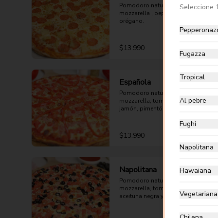
Pomodoro natural, queso 
Seleccione 
mozzarella , pepperoni, piña y 
orégano.
Pepperonaz
$13.990
Fugazza
Tropical
Española
Pomodoro natural, queso 
Al pebre
mozzarella, tomate, choricillo, 
jamón, pimentón rojo y orégano.
Fughi
$13.990
Napolitana
Napolitana
Hawaiana
Pomodoro natural, queso 
mozzarella, tomate, jamón, 
Vegetariana
aceituna negra y orégano.
Chilena