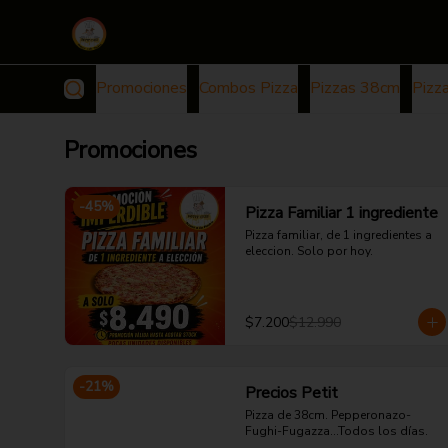
Promociones
Combos Pizza
Pizzas 38cm
Pizz
Promociones
-
45
%
Pizza Familiar 1 ingrediente
Pizza familiar, de 1 ingredientes a 
eleccion. Solo por hoy.
$7.200
$12.990
-
21
%
Precios Petit
Pizza de 38cm. Pepperonazo-
Fughi-Fugazza...Todos los días.