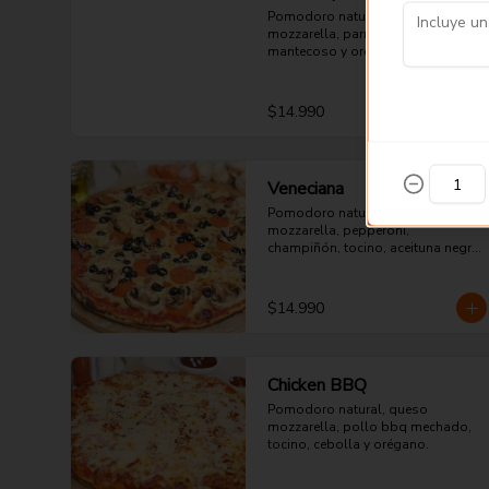
Pomodoro natural, queso 
mozzarella, parmesano, cheddar, 
mantecoso y orégano.
$14.990
Veneciana
Pomodoro natural, queso 
mozzarella, pepperoni, 
champiñón, tocino, aceituna negra 
y orégano.
$14.990
Chicken BBQ
Pomodoro natural, queso 
mozzarella, pollo bbq mechado, 
tocino, cebolla y orégano.