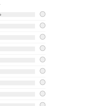
Pomodoro natural, queso 
1
mozzarella, tomate, cebolla, ají 
verde, mix cilantro perejil y 
orégano.
o
$13.990
Hawaiana
Pomodoro natural, queso 
mozzarella, jamón, tocino, piña y 
orégano
$13.900
Chilena
Pomodoro natural, queso 
mozzarella, tomate, cebolla, 
choricillo, mix cilantro perejil y 
orégano.