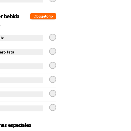
$13.900
or bebida
Obligatorio
King Vegetariana
1
Pomodoro natural, queso 
mozzarella, espárragos, 
ata
champiñón, zapallo italiano, 
palmito y orégano.
ero lata
$14.990
Carnívora
Pomodoro natural, queso 
mozzarella, pepperoni, tocino, 
jamón, choricillo y orégano.
$14.990
nes especiales
Rositto