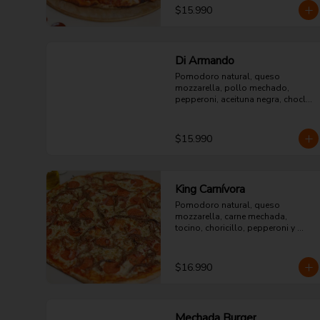
$15.990
Di Armando
Pomodoro natural, queso 
mozzarella, pollo mechado, 
pepperoni, aceituna negra, choclo 
y orégano.
$15.990
King Carnívora
Pomodoro natural, queso 
mozzarella, carne mechada, 
tocino, choricillo, pepperoni y 
orégano.
$16.990
Mechada Burger