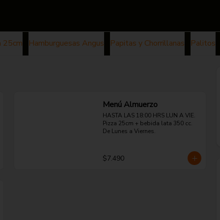
a 25cm
Hamburguesas Angus
Papitas y Chorrillanas
Palitos
Menú Almuerzo
HASTA LAS 18:00 HRS LUN A VIE. 
Pizza 25cm + bebida lata 350 cc. 
De Lunes a Viernes.
$7.490