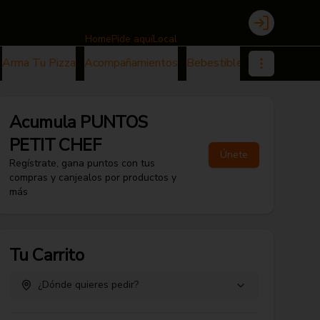
Login
Home
Pide aquí
Local
Arma Tu Pizza
Acompañamientos
Bebestibles
Postres
Acumula
PUNTOS
PETIT CHEF
Únete
Regístrate, gana puntos con tus
compras y canjealos por productos y
más
Tu Carrito
¿Dónde quieres pedir?