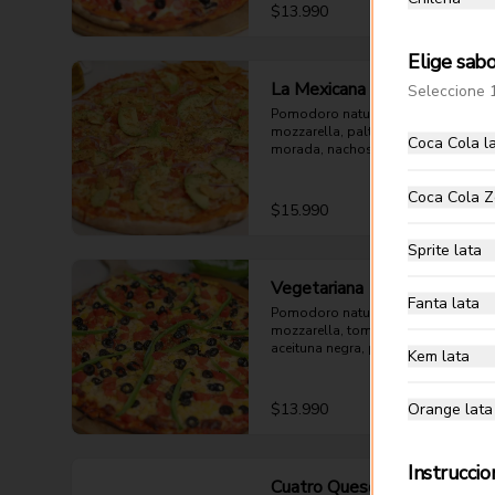
$13.990
Elige sab
La Mexicana
Seleccione 
Pomodoro natural, queso 
mozzarella, palta, tomate, cebolla 
Coca Cola l
morada, nachos y orégano.
Coca Cola Z
$15.990
Sprite lata
Vegetariana
Fanta lata
Pomodoro natural, queso 
mozzarella, tomate, choclo, 
aceituna negra, pimentón verde y 
Kem lata
orégano.
Orange lata
$13.990
Instruccio
Cuatro Quesos