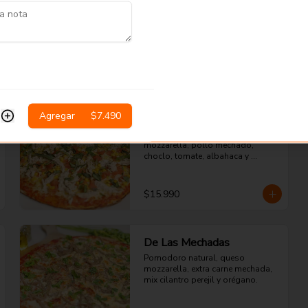
Pomodoro natural, queso 
mozzarella, pepperoni, palmito, 
tomate cherry, pimentón rojo, 
orégano.
$14.990
Agregar
$7.490
Campesina
Pomodoro natural, queso 
mozzarella, pollo mechado, 
choclo, tomate, albahaca y 
orégano.
$15.990
De Las Mechadas
Pomodoro natural, queso 
mozzarella, extra carne mechada, 
mix cilantro perejil y orégano.