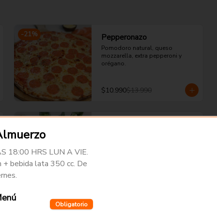
-
21
%
Pepperonazo
Pomodoro natural, queso 
mozzarella, extra pepperoni y 
orégano.
$10.990
$13.990
Margarita
Almuerzo
Pomodoro natural, queso 
mozzarella, tomate cherry, 
 18:00 HRS LUN A VIE.
albahaca y orégano
 + bebida lata 350 cc. De
rnes.
$13.990
Menú
Obligatorio
Al Pebre