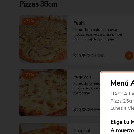
Pizzas 38cm
-
21
%
Fughi
Pomodoro natural, queso 
mozzarella, extra champiñón 
fresco al ajillo y orégano.
$10.990
$13.990
-
21
%
Fugazza
Menú 
Pomodoro natural, queso 
mozzarella, cebolla, aceituna verde 
HASTA LAS
y orégano.
Pizza 25cm
Lunes a Vie
$10.990
$13.990
Elige tu 
Almuerzo
Tropical