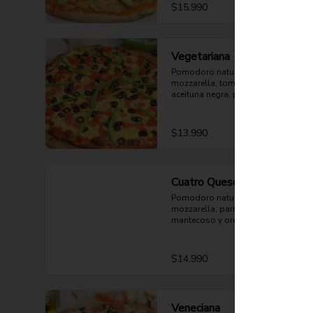
$15.990
Vegetariana
Pomodoro natural, queso 
mozzarella, tomate, choclo, 
aceituna negra, pimentón verde y 
orégano.
$13.990
Cuatro Quesos
Pomodoro natural, queso 
mozzarella, parmesano, cheddar, 
mantecoso y orégano.
$14.990
Veneciana