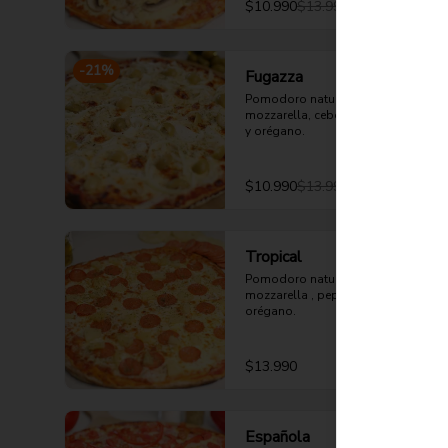
$10.990
$13.990
-
21
%
Fugazza
Pomodoro natural, queso 
mozzarella, cebolla, aceituna verde 
y orégano.
$10.990
$13.990
Tropical
Pomodoro natural, queso 
mozzarella , pepperoni, piña y 
orégano.
$13.990
Española