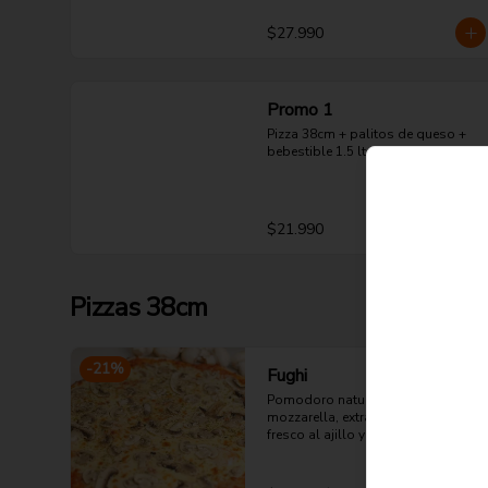
$27.990
Promo 1
Pizza 38cm + palitos de queso + 
bebestible 1.5 lts.
$21.990
Pizzas 38cm
-
21
%
Fughi
Pomodoro natural, queso 
mozzarella, extra champiñón 
fresco al ajillo y orégano.