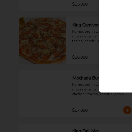
$15.990
King Carnívora
Pomodoro natural, queso 
mozzarella, carne mechada, 
tocino, choricillo, pepperoni y 
orégano.
$16.990
Mechada Burger
Pomodoro natural, queso 
mozzarella, carne mechada, queso 
cheddar, tocino, cebolla, pepinillo 
y orégano.
$17.990
King Del Mar