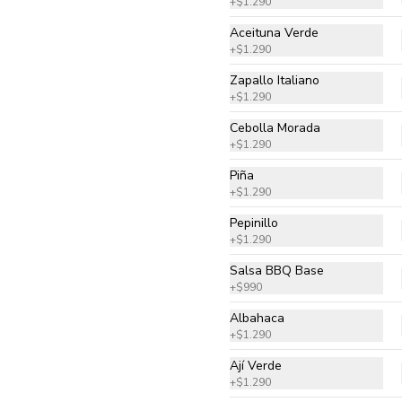
+
$1.290
Pomodoro natural, queso 
mozzarella, jamón, tocino, piña y 
Aceituna Verde
orégano
+
$1.290
Zapallo Italiano
$13.990
+
$1.290
Cebolla Morada
+
$1.290
Chilena
Pomodoro natural, queso 
Piña
mozzarella, tomate, cebolla, 
+
$1.290
choricillo, mix cilantro perejil y 
orégano.
Pepinillo
+
$1.290
$13.990
Salsa BBQ Base
+
$990
King Vegetariana
Albahaca
Pomodoro natural, queso 
+
$1.290
mozzarella, espárragos, 
champiñón, zapallo italiano, 
Ají Verde
palmito y orégano.
+
$1.290