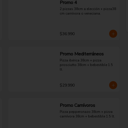
Promo 4
2 pizzas 38cm a elección + pizza38 
cm carnívora o veneciana.
$36.990
Promo Mediterráneos
Pizza ibérica 38cm + pizza 
prosciutto 38cm + bebestible 1.5 
lt.
$29.990
Promo Carnívoros
Pizza pepperonazo 38cm + pizza 
carnívora 38cm + bebestible 1.5 lt.