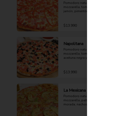
Pomodoro natural, queso 
mozzarella, tomate, choricillo, 
jamón, pimentón rojo y orégano.
$13.990
Napolitana
Pomodoro natural, queso 
mozzarella, tomate, jamón, 
aceituna negra y orégano.
$13.990
La Mexicana
Pomodoro natural, queso 
mozzarella, palta, tomate, cebolla 
morada, nachos y orégano.