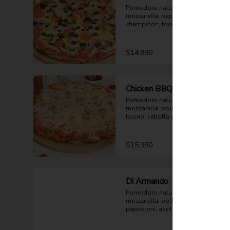
Pomodoro natural, queso 
mozzarella, pepperoni, 
champiñón, tocino, aceituna negra 
y orégano.
$14.990
Chicken BBQ
Pomodoro natural, queso 
mozzarella, pollo bbq mechado, 
tocino, cebolla y orégano.
$15.990
Di Armando
Pomodoro natural, queso 
mozzarella, pollo mechado, 
pepperoni, aceituna negra, choclo 
y orégano.