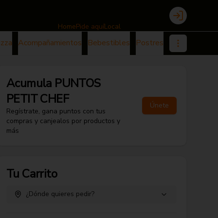
Login
Home
Pide aquí
Local
izza
Acompañamientos
Bebestibles
Postres
Acumula
PUNTOS
PETIT CHEF
Únete
Regístrate, gana puntos con tus
compras y canjealos por productos y
más
Tu Carrito
¿Dónde quieres pedir?