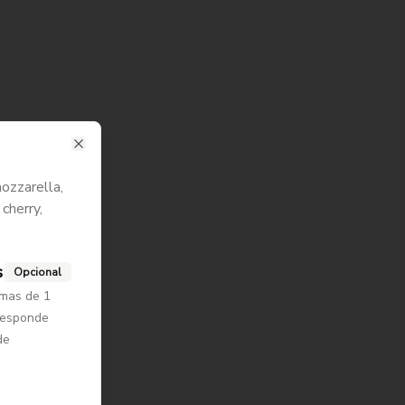
Close
ozzarella,
cherry,
s
Opcional
 mas de 1
rresponde
de