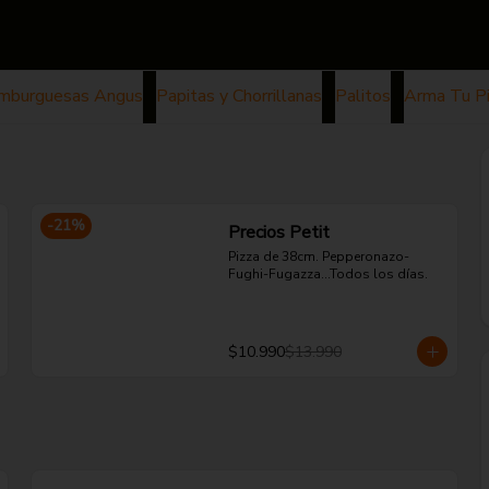
mburguesas Angus
Papitas y Chorrillanas
Palitos
Arma Tu P
-
21
%
Precios Petit
Pizza de 38cm. Pepperonazo-
Fughi-Fugazza...Todos los días.
$10.990
$13.990