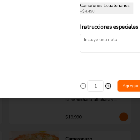
$15.990
Camarones Ecuatorianos
+
$4.490
King Mechada
Instrucciones especiales
Pomodoro natural, queso 
mozzarella, extra carne mechada, 
palta y orégano.
$16.990
Mar y Tierra
Agregar
Pomodoro natural, queso 
mozzarella, camarón ecuatoriano, 
carne mechada, albahaca y 
orégano.
$19.990
Camaronazo