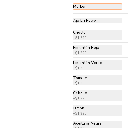
$10.990
$13.990
Merkén
Ajo En Polvo
Margarita
Pomodoro natural, queso 
Choclo
mozzarella, tomate cherry, 
albahaca y orégano
+
$1.290
Pimentón Rojo
$13.990
+
$1.290
Pimentón Verde
+
$1.290
Al Pebre
Tomate
Pomodoro natural, queso 
+
$1.290
mozzarella, tomate, cebolla, ají 
verde, mix cilantro perejil y 
Cebolla
orégano.
+
$1.290
$13.990
Jamón
+
$1.290
Aceituna Negra
Hawaiana