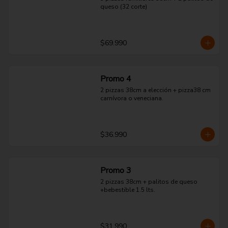
queso (32 corte)
$69.990
Promo 4
2 pizzas 38cm a elección + pizza38 cm 
carnívora o veneciana.
$36.990
Promo 3
2 pizzas 38cm + palitos de queso 
+bebestible 1.5 lts.
$31.990