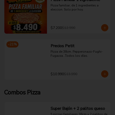
Pizza familiar, de 1 ingredientes a 
eleccion. Solo por hoy.
$7.200
$12.990
-
21
%
Precios Petit
Pizza de 38cm. Pepperonazo-Fughi-
Fugazza...Todos los días.
$10.990
$13.990
Combos Pizza
Super Bajón + 2 palitos queso
5 pizzas familiares 38cm + 2 palitos de 