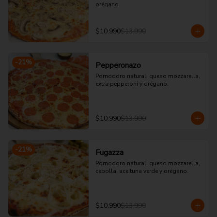
orégano.
$10.990
$13.990
-
21
%
Pepperonazo
Pomodoro natural, queso mozzarella, 
extra pepperoni y orégano.
$10.990
$13.990
-
21
%
Fugazza
Pomodoro natural, queso mozzarella, 
cebolla, aceituna verde y orégano.
$10.990
$13.990