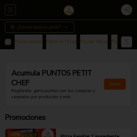
Abrir menu de navegación
Login
¿Dónde quieres pedir?
Promociones
Combos Pizza
Pizzas 38cm
Pizza 25cm
Acumula
PUNTOS PETIT
CHEF
Únete
Regístrate, gana puntos con tus compras y
canjealos por productos y más
Promociones
-
45
%
Pizza Familiar 1 ingrediente