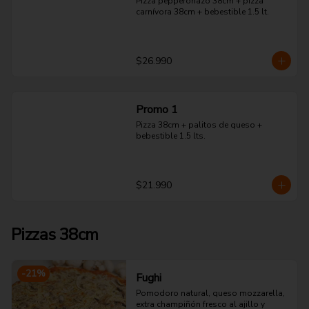
Pizza pepperonazo 38cm + pizza 
carnívora 38cm + bebestible 1.5 lt.
$26.990
Promo 1
Pizza 38cm + palitos de queso + 
bebestible 1.5 lts.
$21.990
Pizzas 38cm
-
21
%
Fughi
Pomodoro natural, queso mozzarella, 
extra champiñón fresco al ajillo y 