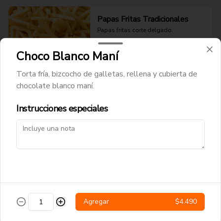
Papas Fritas Tradicionales
Papas fritas corte delgado.
Choco Blanco Maní
Torta fría, bizcocho de galletas, rellena y cubierta de
$4.490
chocolate blanco maní.
Instrucciones especiales
Salchipapas
Papas fritas y salchichas.
$4.990
Bacon Cheese
Agregar
$4.490
Papas fritas, salsa cheddar y tocino.