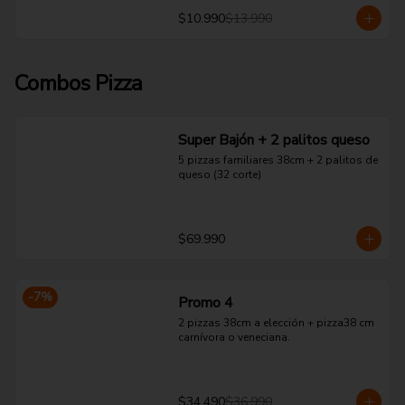
$10.990
$13.990
Combos Pizza
Super Bajón + 2 palitos queso
5 pizzas familiares 38cm + 2 palitos de 
queso (32 corte)
$69.990
-
7
%
Promo 4
2 pizzas 38cm a elección + pizza38 cm 
carnívora o veneciana.
$34.490
$36.990