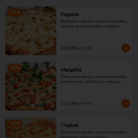
-
21
%
Fugazza
Pomodoro natural, queso mozzarella, 
cebolla, aceituna verde y orégano.
$10.990
$13.990
-
20
%
Margarita
Pomodoro natural, queso mozzarella, 
tomate cherry, albahaca y orégano
$11.190
$13.990
-
20
%
Tropical
Pomodoro natural, queso mozzarella , 
pepperoni, piña y orégano.