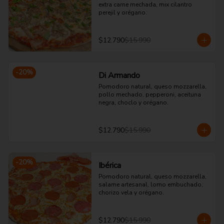
extra carne mechada, mix cilantro 
perejil y orégano.
$12.790
$15.990
-
20
%
Di Armando
Pomodoro natural, queso mozzarella, 
pollo mechado, pepperoni, aceituna 
negra, choclo y orégano.
$12.790
$15.990
-
20
%
Ibérica
Pomodoro natural, queso mozzarella, 
salame artesanal, lomo embuchado, 
chorizo vela y orégano.
$12.790
$15.990