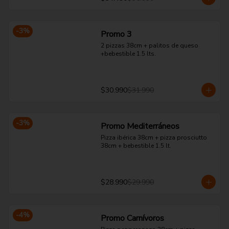
-
3
%
Promo 3
2 pizzas 38cm + palitos de queso 
+bebestible 1.5 lts.
$30.990
$31.990
-
3
%
Promo Mediterráneos
Pizza ibérica 38cm + pizza prosciutto 
38cm + bebestible 1.5 lt.
$28.990
$29.990
-
4
%
Promo Carnívoros