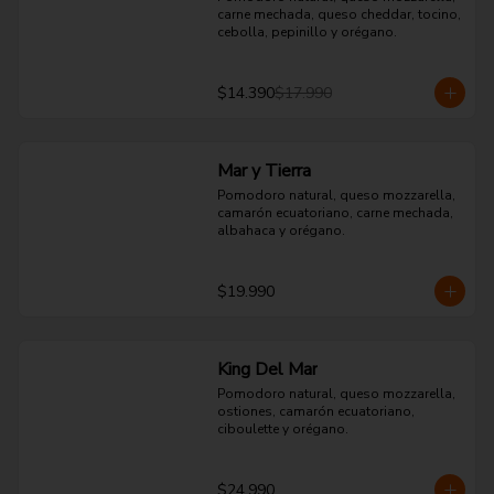
carne mechada, queso cheddar, tocino, 
cebolla, pepinillo y orégano.
$14.390
$17.990
Mar y Tierra
Pomodoro natural, queso mozzarella, 
camarón ecuatoriano, carne mechada, 
albahaca y orégano.
$19.990
King Del Mar
Pomodoro natural, queso mozzarella, 
ostiones, camarón ecuatoriano, 
ciboulette y orégano.
$24.990