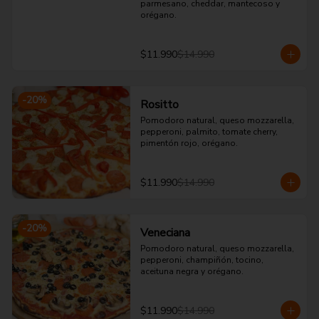
parmesano, cheddar, mantecoso y 
orégano.
$11.990
$14.990
-
20
%
Rositto
Pomodoro natural, queso mozzarella, 
pepperoni, palmito, tomate cherry, 
pimentón rojo, orégano.
$11.990
$14.990
-
20
%
Veneciana
Pomodoro natural, queso mozzarella, 
pepperoni, champiñón, tocino, 
aceituna negra y orégano.
$11.990
$14.990