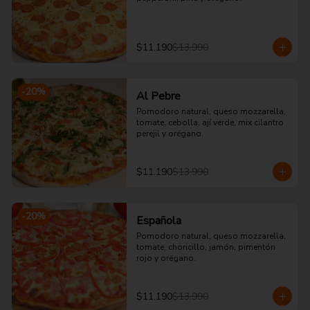
$11.190
$13.990
-
20
%
Al Pebre
Pomodoro natural, queso mozzarella, 
tomate, cebolla, ají verde, mix cilantro 
perejil y orégano.
$11.190
$13.990
-
20
%
Española
Pomodoro natural, queso mozzarella, 
tomate, choricillo, jamón, pimentón 
rojo y orégano.
$11.190
$13.990