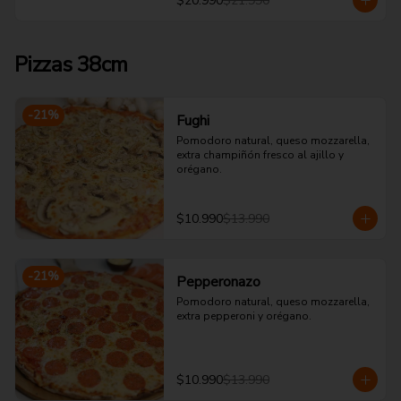
$20.990
$21.990
Pizzas 38cm
-
21
%
Fughi
Pomodoro natural, queso mozzarella, 
extra champiñón fresco al ajillo y 
orégano.
$10.990
$13.990
-
21
%
Pepperonazo
Pomodoro natural, queso mozzarella, 
extra pepperoni y orégano.
$10.990
$13.990