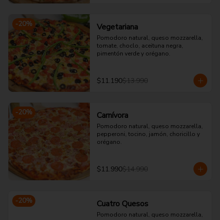
-
20
%
Vegetariana
Pomodoro natural, queso mozzarella, 
tomate, choclo, aceituna negra, 
pimentón verde y orégano.
$11.190
$13.990
-
20
%
Carnívora
Pomodoro natural, queso mozzarella, 
pepperoni, tocino, jamón, choricillo y 
orégano.
$11.990
$14.990
-
20
%
Cuatro Quesos
Pomodoro natural, queso mozzarella, 