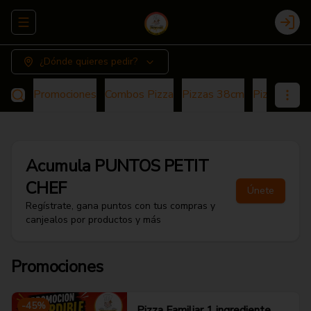
Abrir menu de navegación
Login
¿Dónde quieres pedir?
Promociones
Combos Pizza
Pizzas 38cm
Pizza 25cm
Acumula
PUNTOS PETIT
CHEF
Únete
Regístrate, gana puntos con tus compras y
canjealos por productos y más
Promociones
-
45
%
Pizza Familiar 1 ingrediente