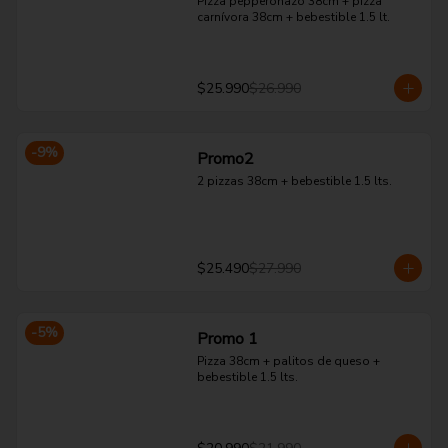
Pizza pepperonazo 38cm + pizza 
carnívora 38cm + bebestible 1.5 lt.
$25.990
$26.990
-
9
%
Promo2
2 pizzas 38cm + bebestible 1.5 lts.
$25.490
$27.990
-
5
%
Promo 1
Pizza 38cm + palitos de queso + 
bebestible 1.5 lts.