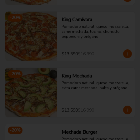
-
20
%
King Carnívora
Pomodoro natural, queso mozzarella, 
carne mechada, tocino, choricillo, 
pepperoni y orégano.
$13.590
$16.990
-
20
%
King Mechada
Pomodoro natural, queso mozzarella, 
extra carne mechada, palta y orégano.
$13.590
$16.990
-
20
%
Mechada Burger
Pomodoro natural, queso mozzarella, 