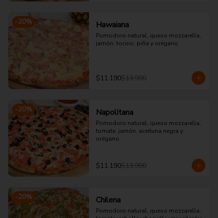
-
20
%
Hawaiana
Pomodoro natural, queso mozzarella, 
jamón, tocino, piña y orégano
$11.190
$13.990
-
20
%
Napolitana
Pomodoro natural, queso mozzarella, 
tomate, jamón, aceituna negra y 
orégano.
$11.190
$13.990
-
20
%
Chilena
Pomodoro natural, queso mozzarella, 