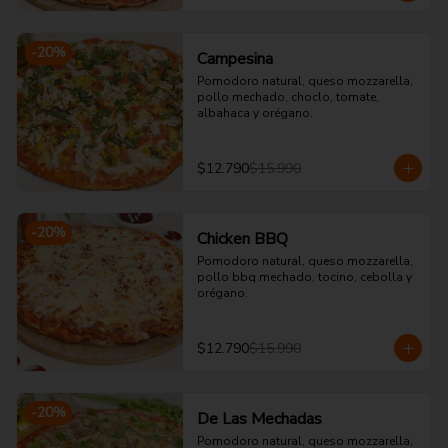
-
20
%
Campesina
Pomodoro natural, queso mozzarella, 
pollo mechado, choclo, tomate, 
albahaca y orégano.
$12.790
$15.990
-
20
%
Chicken BBQ
Pomodoro natural, queso mozzarella, 
pollo bbq mechado, tocino, cebolla y 
orégano.
$12.790
$15.990
-
20
%
De Las Mechadas
Pomodoro natural, queso mozzarella, 