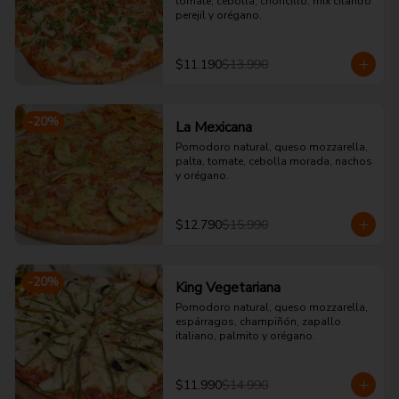
tomate, cebolla, choricillo, mix cilantro 
perejil y orégano.
$11.190
$13.990
-
20
%
La Mexicana
Pomodoro natural, queso mozzarella, 
palta, tomate, cebolla morada, nachos 
y orégano.
$12.790
$15.990
-
20
%
King Vegetariana
Pomodoro natural, queso mozzarella, 
espárragos, champiñón, zapallo 
italiano, palmito y orégano.
$11.990
$14.990