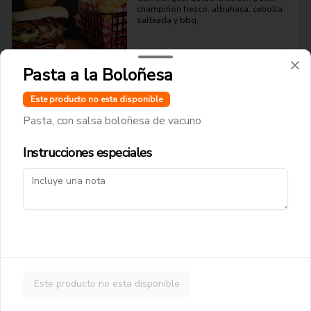
champiñón fresco, albahaca, cebolla 
salteada y bbq.
$10.990
Pasta a la Boloñesa
Este producto no esta disponible
Papitas y Chorrillanas
Pasta, con salsa boloñesa de vacuno
Instrucciones especiales
Papas Fritas Tradicionales
Papas fritas corte delgado.
$4.490
Salchipapas
Este producto no esta disponible
Papas fritas y salchichas.