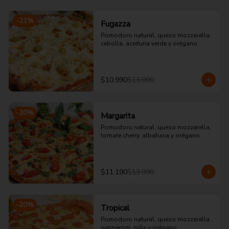
-
21
%
Fugazza
Pomodoro natural, queso mozzarella, 
cebolla, aceituna verde y orégano.
$10.990
$13.990
-
20
%
Margarita
Pomodoro natural, queso mozzarella, 
tomate cherry, albahaca y orégano
$11.190
$13.990
-
20
%
Tropical
Pomodoro natural, queso mozzarella , 
pepperoni, piña y orégano.