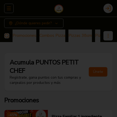
Abrir menu de navegación
Login
¿Dónde quieres pedir?
Promociones
Combos Pizza
Pizzas 38cm
Pizza 25cm
Acumula
PUNTOS PETIT
CHEF
Únete
Regístrate, gana puntos con tus compras y
canjealos por productos y más
Promociones
-
45
%
Pizza Familiar 1 ingrediente