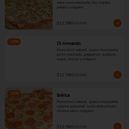
extra carne mechada, mix cilantro 
perejil y orégano.
$12.790
$15.990
-
20
%
Di Armando
Pomodoro natural, queso mozzarella, 
pollo mechado, pepperoni, aceituna 
negra, choclo y orégano.
$12.790
$15.990
-
20
%
Ibérica
Pomodoro natural, queso mozzarella, 
salame artesanal, lomo embuchado, 
chorizo vela y orégano.
$12.790
$15.990