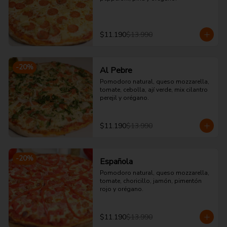
$11.190
$13.990
-
20
%
Al Pebre
Pomodoro natural, queso mozzarella, 
tomate, cebolla, ají verde, mix cilantro 
perejil y orégano.
$11.190
$13.990
-
20
%
Española
Pomodoro natural, queso mozzarella, 
tomate, choricillo, jamón, pimentón 
rojo y orégano.
$11.190
$13.990