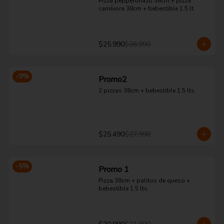
Pizza pepperonazo 38cm + pizza 
carnívora 38cm + bebestible 1.5 lt.
$25.990
$26.990
-
9
%
Promo2
2 pizzas 38cm + bebestible 1.5 lts.
$25.490
$27.990
-
5
%
Promo 1
Pizza 38cm + palitos de queso + 
bebestible 1.5 lts.