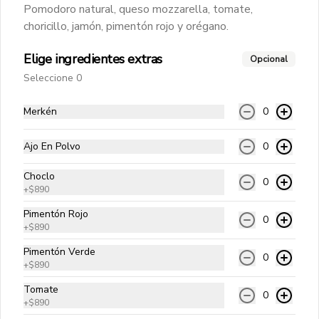
Pomodoro natural, queso mozzarella, tomate,
choricillo, jamón, pimentón rojo y orégano.
Mar y Tierra 25 cms
Elige ingredientes extras
Opcional
Pomodoro natural, queso mozzarella, 
camarón ecuatoriano, carne mechada, 
Seleccione 0
albahaca y orégano.
Merkén
0
$10.990
Ajo En Polvo
0
King Del Mar 25 cms
Choclo
0
Pomodoro natural, queso mozzarella, 
+
$890
ostiones, camarón ecuatoriano, 
ciboulette y orégano.
Pimentón Rojo
0
+
$890
$13.490
Pimentón Verde
0
+
$890
Tomate
0
Hamburguesas Angus
+
$890