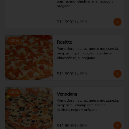
parmesano, cheddar, mantecoso y 
orégano.
$11.990
$14.990
-
20
%
Rositto
Pomodoro natural, queso mozzarella, 
pepperoni, palmito, tomate cherry, 
pimentón rojo, orégano.
$11.990
$14.990
-
20
%
Veneciana
Pomodoro natural, queso mozzarella, 
pepperoni, champiñón, tocino, 
aceituna negra y orégano.
$11.990
$14.990