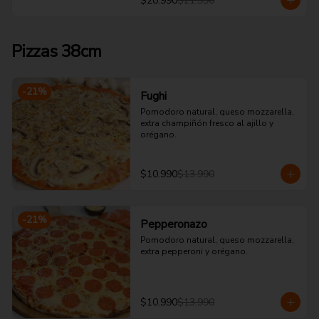
$20.990
$21.990
Pizzas 38cm
-
21
%
Fughi
Pomodoro natural, queso mozzarella, 
extra champiñón fresco al ajillo y 
orégano.
$10.990
$13.990
-
21
%
Pepperonazo
Pomodoro natural, queso mozzarella, 
extra pepperoni y orégano.
$10.990
$13.990