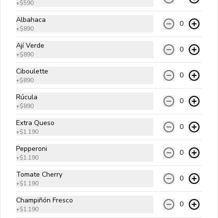
+
$590
mayonesa kraft.
Albahaca
0
+
$890
$10.990
Ají Verde
0
+
$890
Ciboulette
A Lo Pobre
0
+
$890
Carne angus, queso cheddar, papas 
fritas, huevo frito, cebolla salteada y 
Rúcula
salsa golf.
0
+
$890
Extra Queso
$10.990
0
+
$1.190
Pepperoni
0
+
$1.190
Americana
Carne angus, queso cheddar, aros de 
Tomate Cherry
0
cebolla, tocino, cebolla salteada y 
+
$1.190
salsa bbq.
Champiñón Fresco
0
+
$1.190
$10.990