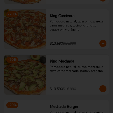
-
20
%
King Carnívora
Pomodoro natural, queso mozzarella, 
carne mechada, tocino, choricillo, 
pepperoni y orégano.
$13.590
$16.990
-
20
%
King Mechada
Pomodoro natural, queso mozzarella, 
extra carne mechada, palta y orégano.
$13.590
$16.990
-
20
%
Mechada Burger
Pomodoro natural, queso mozzarella, 