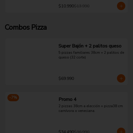
$10.990
$13.990
Combos Pizza
Super Bajón + 2 palitos queso
5 pizzas familiares 38cm + 2 palitos de 
queso (32 corte)
$69.990
-
7
%
Promo 4
2 pizzas 38cm a elección + pizza38 cm 
carnívora o veneciana.
$34.490
$36.990