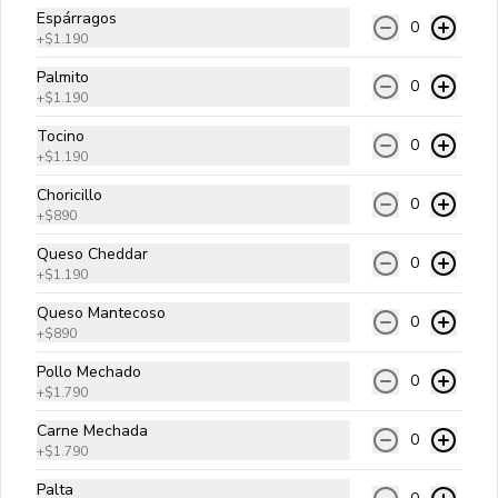
Espárragos
0
+
$1.190
Tradicional Bacon
Palmito
0
Carne angus, queso cheddar, tocino, 
+
$1.190
cebolla salteada, pepinillos y salsa 
golf.
Tocino
0
+
$1.190
$10.990
Choricillo
0
+
$890
Queso Cheddar
0
Di Carnes
+
$1.190
Carne angus, queso cheddar, tocino, 
Queso Mantecoso
pepperoni, choricillo y salsa golf.
0
+
$890
Pollo Mechado
0
$10.990
+
$1.790
Carne Mechada
0
+
$1.790
Ranchera
Palta
Carne angus, queso cheddar, palta, 