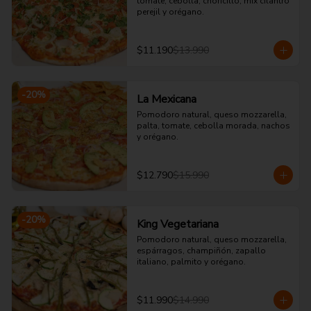
tomate, cebolla, choricillo, mix cilantro 
perejil y orégano.
$11.190
$13.990
-
20
%
La Mexicana
Pomodoro natural, queso mozzarella, 
palta, tomate, cebolla morada, nachos 
y orégano.
$12.790
$15.990
-
20
%
King Vegetariana
Pomodoro natural, queso mozzarella, 
espárragos, champiñón, zapallo 
italiano, palmito y orégano.
$11.990
$14.990