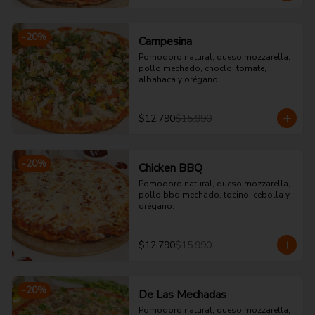
-
20
%
Campesina
Pomodoro natural, queso mozzarella, 
pollo mechado, choclo, tomate, 
albahaca y orégano.
$12.790
$15.990
-
20
%
Chicken BBQ
Pomodoro natural, queso mozzarella, 
pollo bbq mechado, tocino, cebolla y 
orégano.
$12.790
$15.990
-
20
%
De Las Mechadas
Pomodoro natural, queso mozzarella, 