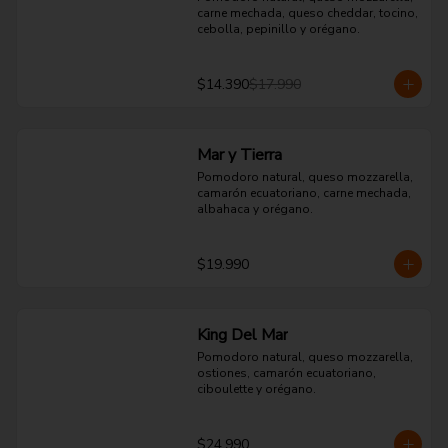
carne mechada, queso cheddar, tocino, 
cebolla, pepinillo y orégano.
$14.390
$17.990
Mar y Tierra
Pomodoro natural, queso mozzarella, 
camarón ecuatoriano, carne mechada, 
albahaca y orégano.
$19.990
King Del Mar
Pomodoro natural, queso mozzarella, 
ostiones, camarón ecuatoriano, 
ciboulette y orégano.
$24.990