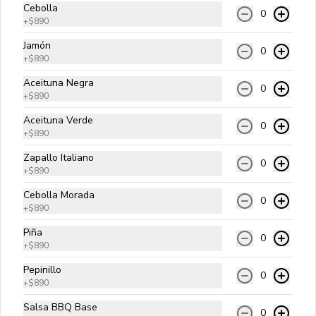
Hamburguesa de 180 gr. de Carne Angus de origen Americano
Cebolla
0
+
$890
Di Cheese
Jamón
0
Carne angus, queso cheddar, cebolla 
+
$890
salteada, pepinillos y salsa golf.
Aceituna Negra
0
+
$890
$9.990
Aceituna Verde
0
+
$890
Zapallo Italiano
0
Clásica
+
$890
Carne angus, queso cheddar, lechuga, 
Cebolla Morada
tomate, cebolla cruda y salsa golf.
0
+
$890
Piña
0
$9.990
+
$890
Pepinillo
0
+
$890
Italiana
Salsa BBQ Base
Carne angus, palta, tomate y 
0