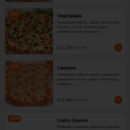
-
20
%
Vegetariana
Pomodoro natural, queso mozzarella, 
tomate, choclo, aceituna negra, 
pimentón verde y orégano.
$11.190
$13.990
-
20
%
Carnívora
Pomodoro natural, queso mozzarella, 
pepperoni, tocino, jamón, choricillo y 
orégano.
$11.990
$14.990
-
20
%
Cuatro Quesos
Pomodoro natural, queso mozzarella, 