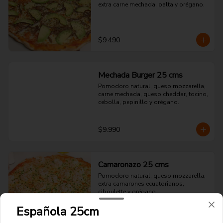
extra carne mechada, palta y orégano.
$9.490
Mechada Burger 25 cms
Pomodoro natural, queso mozzarella, 
carne mechada, queso cheddar, tocino, 
cebolla, pepinillo y orégano.
$9.990
Camaronazo 25 cms
Pomodoro natural, queso mozzarella, 
extra camarones ecuatorianos, 
ciboulette y orégano.
Española 25cm
$10.990