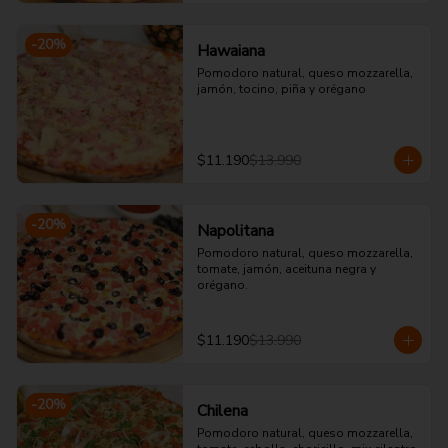
-
20
%
Hawaiana
Pomodoro natural, queso mozzarella, 
jamón, tocino, piña y orégano
$11.190
$13.990
-
20
%
Napolitana
Pomodoro natural, queso mozzarella, 
tomate, jamón, aceituna negra y 
orégano.
$11.190
$13.990
-
20
%
Chilena
Pomodoro natural, queso mozzarella, 