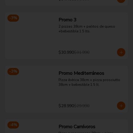
-
3
%
Promo 3
2 pizzas 38cm + palitos de queso 
+bebestible 1.5 lts.
$30.990
$31.990
-
3
%
Promo Mediterráneos
Pizza ibérica 38cm + pizza prosciutto 
38cm + bebestible 1.5 lt.
$28.990
$29.990
-
4
%
Promo Carnívoros