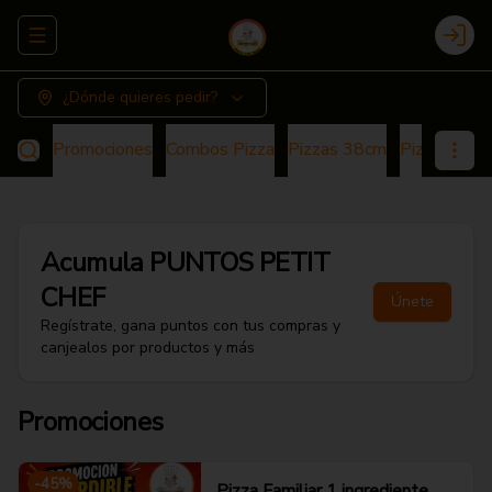
Abrir menu de navegación
Login
¿Dónde quieres pedir?
Promociones
Combos Pizza
Pizzas 38cm
Pizza 25cm
Acumula
PUNTOS PETIT
CHEF
Únete
Regístrate, gana puntos con tus compras y
canjealos por productos y más
Promociones
-
45
%
Pizza Familiar 1 ingrediente