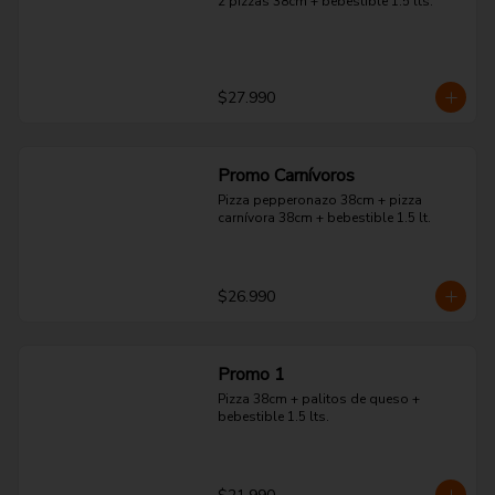
2 pizzas 38cm + bebestible 1.5 lts.
$27.990
Promo Carnívoros
Pizza pepperonazo 38cm + pizza 
carnívora 38cm + bebestible 1.5 lt.
$26.990
Promo 1
Pizza 38cm + palitos de queso + 
bebestible 1.5 lts.