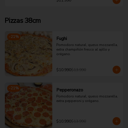
$21.990
Pizzas 38cm
-
21
%
Fughi
Pomodoro natural, queso mozzarella, 
extra champiñón fresco al ajillo y 
orégano.
$10.990
$13.990
-
21
%
Pepperonazo
Pomodoro natural, queso mozzarella, 
extra pepperoni y orégano.
$10.990
$13.990