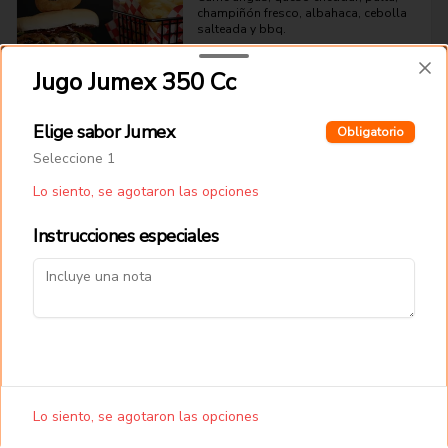
champiñón fresco, albahaca, cebolla 
salteada y bbq.
Jugo Jumex 350 Cc
$10.990
Elige sabor Jumex
Obligatorio
Papitas y Chorrillanas
Seleccione 1
Lo siento, se agotaron las opciones
Papas Fritas Tradicionales
Instrucciones especiales
Papas fritas corte delgado.
$4.490
Salchipapas
Lo siento, se agotaron las opciones
Papas fritas y salchichas.