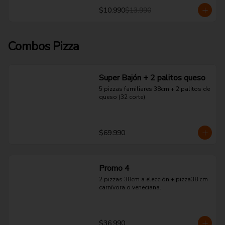
$10.990
$13.990
Combos Pizza
Super Bajón + 2 palitos queso
5 pizzas familiares 38cm + 2 palitos de 
queso (32 corte)
$69.990
Promo 4
2 pizzas 38cm a elección + pizza38 cm 
carnívora o veneciana.
$36.990