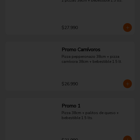
2 pizzas 38cm + bebestible 1.5 lts.
$27.990
Promo Carnívoros
Pizza pepperonazo 38cm + pizza 
carnívora 38cm + bebestible 1.5 lt.
$26.990
Promo 1
Pizza 38cm + palitos de queso + 
bebestible 1.5 lts.