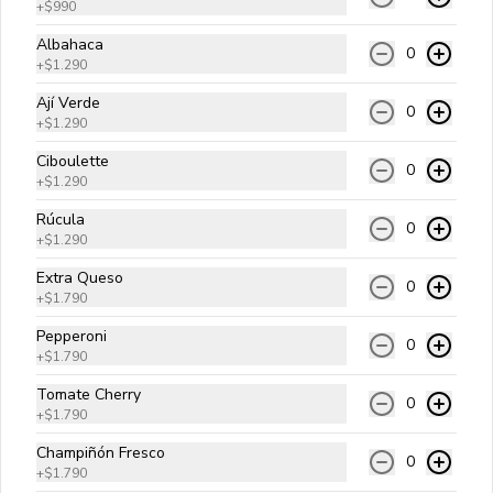
+
$990
mayonesa kraft.
Albahaca
0
+
$1.290
$10.990
Ají Verde
0
+
$1.290
Ciboulette
A Lo Pobre
0
+
$1.290
Carne angus, queso cheddar, papas 
fritas, huevo frito, cebolla salteada y 
Rúcula
salsa golf.
0
+
$1.290
Extra Queso
$10.990
0
+
$1.790
Pepperoni
0
+
$1.790
Americana
Carne angus, queso cheddar, aros de 
Tomate Cherry
0
cebolla, tocino, cebolla salteada y 
+
$1.790
salsa bbq.
Champiñón Fresco
0
+
$1.790
$10.990