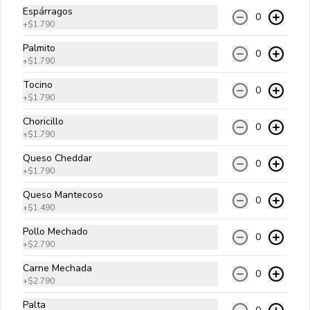
Espárragos
0
+
$1.790
Tradicional Bacon
Palmito
0
Carne angus, queso cheddar, tocino, 
+
$1.790
cebolla salteada, pepinillos y salsa 
golf.
Tocino
0
+
$1.790
$10.990
Choricillo
0
+
$1.790
Queso Cheddar
0
Di Carnes
+
$1.790
Carne angus, queso cheddar, tocino, 
Queso Mantecoso
pepperoni, choricillo y salsa golf.
0
+
$1.490
Pollo Mechado
0
$10.990
+
$2.790
Carne Mechada
0
+
$2.790
Ranchera
Palta
Carne angus, queso cheddar, palta, 