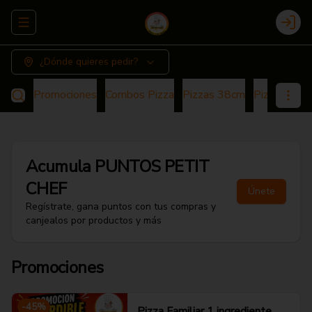
Abrir menu de navegación
Login
¿Dónde quieres pedir?
Promociones
Combos Pizza
Pizzas 38cm
Pizza 25cm
Acumula
PUNTOS PETIT
CHEF
Únete
Regístrate, gana puntos con tus compras y
canjealos por productos y más
Promociones
-
45
%
Pizza Familiar 1 ingrediente