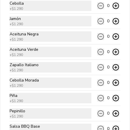
Hamburguesa de 180 gr. de Carne Angus de origen Americano
Cebolla
0
+
$1.290
Di Cheese
Jamón
0
Carne angus, queso cheddar, cebolla 
+
$1.290
salteada, pepinillos y salsa golf.
Aceituna Negra
0
+
$1.290
$9.990
Aceituna Verde
0
+
$1.290
Zapallo Italiano
0
Clásica
+
$1.290
Carne angus, queso cheddar, lechuga, 
Cebolla Morada
tomate, cebolla cruda y salsa golf.
0
+
$1.290
Piña
0
$9.990
+
$1.290
Pepinillo
0
+
$1.290
Italiana
Salsa BBQ Base
Carne angus, palta, tomate y 
0