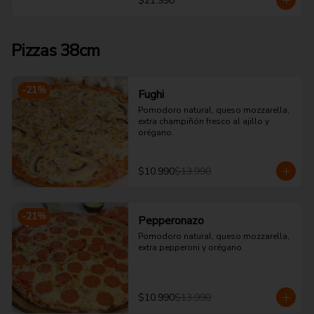
$21.990
Pizzas 38cm
-
21
%
Fughi
Pomodoro natural, queso mozzarella, 
extra champiñón fresco al ajillo y 
orégano.
$10.990
$13.990
-
21
%
Pepperonazo
Pomodoro natural, queso mozzarella, 
extra pepperoni y orégano.
$10.990
$13.990