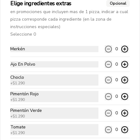
Elige ingredientes extras
Opcional
en promociones que incluyen mas de 1 pizza, indicar a cual
pizza corresponde cada ingrediente (en la zona de
Mar y Tierra 25 cms
instrucciones especiales)
Pomodoro natural, queso mozzarella, 
camarón ecuatoriano, carne mechada, 
Seleccione 0
albahaca y orégano.
Merkén
0
$10.990
Ajo En Polvo
0
King Del Mar 25 cms
Choclo
0
Pomodoro natural, queso mozzarella, 
+
$1.290
ostiones, camarón ecuatoriano, 
ciboulette y orégano.
Pimentón Rojo
0
+
$1.290
$13.490
Pimentón Verde
0
+
$1.290
Tomate
0
Hamburguesas Angus
+
$1.290