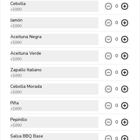
Cebolla
0
+
$890
Clásica
Jamón
0
Carne angus, queso cheddar, lechuga, 
+
$890
tomate, cebolla cruda y salsa golf.
Aceituna Negra
0
+
$890
$9.990
Aceituna Verde
0
+
$890
Zapallo Italiano
0
Italiana
+
$890
Carne angus, palta, tomate y 
Cebolla Morada
mayonesa kraft.
0
+
$890
Piña
0
$10.990
+
$890
Pepinillo
0
+
$890
A Lo Pobre
Salsa BBQ Base
Carne angus, queso cheddar, papas 
0