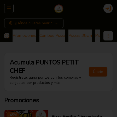
Abrir menu de navegación
Login
¿Dónde quieres pedir?
Promociones
Combos Pizza
Pizzas 38cm
Pizza 25cm
Acumula
PUNTOS PETIT
CHEF
Únete
Regístrate, gana puntos con tus compras y
canjealos por productos y más
Promociones
-
45
%
Pizza Familiar 1 ingrediente