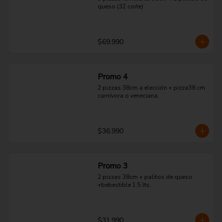
queso (32 corte)
$69.990
Promo 4
2 pizzas 38cm a elección + pizza38 cm 
carnívora o veneciana.
$36.990
Promo 3
2 pizzas 38cm + palitos de queso 
+bebestible 1.5 lts.
$31.990