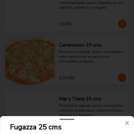
carne mechada, queso cheddar, tocino, 
cebolla, pepinillo y orégano.
$9.990
Camaronazo 25 cms
Pomodoro natural, queso mozzarella, 
extra camarones ecuatorianos, 
ciboulette y orégano.
$10.990
Mar y Tierra 25 cms
Pomodoro natural, queso mozzarella, 
camarón ecuatoriano, carne mechada, 
albahaca y orégano.
Fugazza 25 cms
$10.990