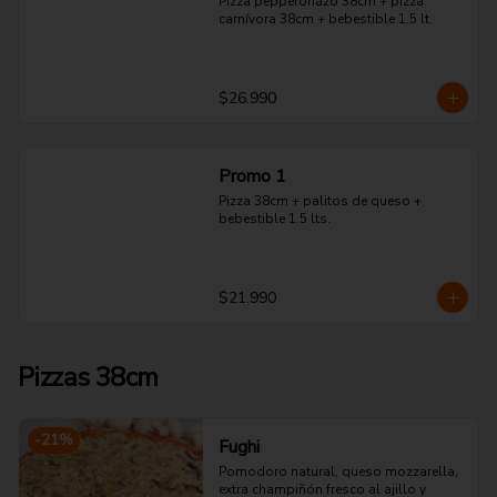
Pizza pepperonazo 38cm + pizza 
carnívora 38cm + bebestible 1.5 lt.
$26.990
Promo 1
Pizza 38cm + palitos de queso + 
bebestible 1.5 lts.
$21.990
Pizzas 38cm
-
21
%
Fughi
Pomodoro natural, queso mozzarella, 
extra champiñón fresco al ajillo y 