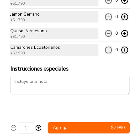
0
+
$1.790
Papas Fritas Tradicionales
Jamón Serrano
0
Papas fritas corte delgado.
+
$1.790
Queso Parmesano
0
+
$1.490
$4.490
Camarones Ecuatorianos
0
+
$2.990
Instrucciones especiales
Salchipapas
Papas fritas y salchichas.
$4.990
Bacon Cheese
Agregar
$7.990
Papas fritas, salsa cheddar y tocino.