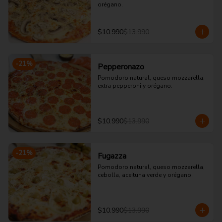
orégano.
$10.990
$13.990
-
21
%
Pepperonazo
Pomodoro natural, queso mozzarella, 
extra pepperoni y orégano.
$10.990
$13.990
-
21
%
Fugazza
Pomodoro natural, queso mozzarella, 
cebolla, aceituna verde y orégano.
$10.990
$13.990