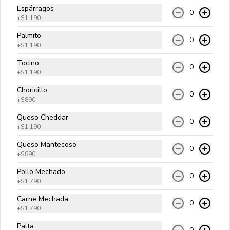
Espárragos
0
+
$1.190
Di Carnes
Palmito
0
Carne angus, queso cheddar, tocino, 
+
$1.190
pepperoni, choricillo y salsa golf.
Tocino
0
+
$1.190
$10.990
Choricillo
0
+
$890
Queso Cheddar
0
Ranchera
+
$1.190
Carne angus, queso cheddar, palta, 
Queso Mantecoso
champiñón fresco, albahaca, cebolla 
0
salteada y bbq.
+
$890
Pollo Mechado
0
$10.990
+
$1.790
Carne Mechada
0
+
$1.790
Papitas y Chorrillanas
Palta