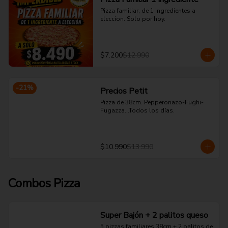
Pizza familiar, de 1 ingredientes a 
eleccion. Solo por hoy.
$7.200
$12.990
-
21
%
Precios Petit
Pizza de 38cm. Pepperonazo-Fughi-
Fugazza...Todos los días.
$10.990
$13.990
Combos Pizza
Super Bajón + 2 palitos queso
5 pizzas familiares 38cm + 2 palitos de 