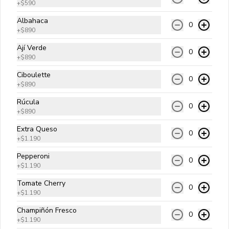
+
$590
fritas, huevo frito, cebolla salteada y 
salsa golf.
Albahaca
0
+
$890
$10.990
Ají Verde
0
+
$890
Ciboulette
Americana
0
+
$890
Carne angus, queso cheddar, aros de 
cebolla, tocino, cebolla salteada y 
Rúcula
salsa bbq.
0
+
$890
Extra Queso
$10.990
0
+
$1.190
Pepperoni
0
+
$1.190
Tradicional Bacon
Carne angus, queso cheddar, tocino, 
Tomate Cherry
0
cebolla salteada, pepinillos y salsa 
+
$1.190
golf.
Champiñón Fresco
0
+
$1.190
$10.990