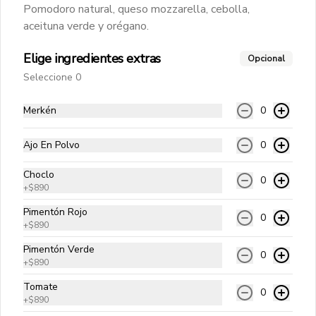
Pomodoro natural, queso mozzarella, cebolla,
aceituna verde y orégano.
King Del Mar 25 cms
Elige ingredientes extras
Opcional
Pomodoro natural, queso mozzarella, 
ostiones, camarón ecuatoriano, 
Seleccione 0
ciboulette y orégano.
Merkén
0
$13.490
Ajo En Polvo
0
Hamburguesas Angus
Choclo
0
+
$890
Hamburguesa de 180 gr. de Carne Angus de origen Americano
Pimentón Rojo
0
+
$890
Di Cheese
Carne angus, queso cheddar, cebolla 
Pimentón Verde
0
salteada, pepinillos y salsa golf.
+
$890
Tomate
0
+
$890
$9.990