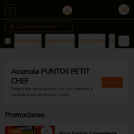
Abrir menu de navegación
Login
¿Dónde quieres pedir?
Promociones
Combos Pizza
Pizzas 38cm
Pizza 25cm
Acumula
PUNTOS PETIT
CHEF
Únete
Regístrate, gana puntos con tus compras y
canjealos por productos y más
Promociones
-
45
%
Pizza Familiar 1 ingrediente