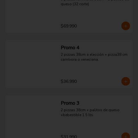
queso (32 corte)
$69.990
Promo 4
2 pizzas 38cm a elección + pizza38 cm 
carnívora o veneciana.
$36.990
Promo 3
2 pizzas 38cm + palitos de queso 
+bebestible 1.5 lts.
$31.990