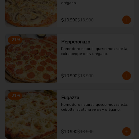
orégano.
$10.990
$13.990
-
21
%
Pepperonazo
Pomodoro natural, queso mozzarella, 
extra pepperoni y orégano.
$10.990
$13.990
-
21
%
Fugazza
Pomodoro natural, queso mozzarella, 
cebolla, aceituna verde y orégano.
$10.990
$13.990