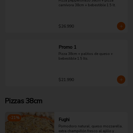
Pizza pepperonazo 38cm + pizza 
carnívora 38cm + bebestible 1.5 lt.
$26.990
Promo 1
Pizza 38cm + palitos de queso + 
bebestible 1.5 lts.
$21.990
Pizzas 38cm
-
21
%
Fughi
Pomodoro natural, queso mozzarella, 
extra champiñón fresco al ajillo y 