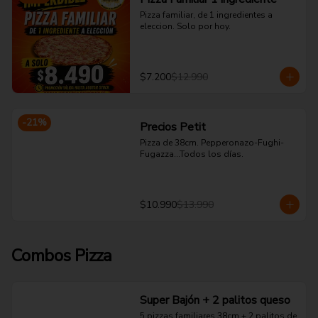
Pizza familiar, de 1 ingredientes a 
eleccion. Solo por hoy.
$7.200
$12.990
-
21
%
Precios Petit
Pizza de 38cm. Pepperonazo-Fughi-
Fugazza...Todos los días.
$10.990
$13.990
Combos Pizza
Super Bajón + 2 palitos queso
5 pizzas familiares 38cm + 2 palitos de 