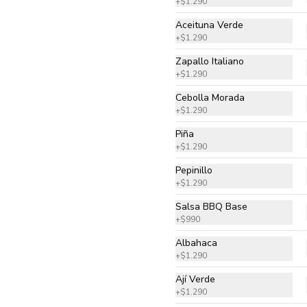
+
$1.290
Pomodoro natural, queso 
mozzarella, jamón, tocino, piña y 
Aceituna Verde
orégano
+
$1.290
Zapallo Italiano
$13.990
+
$1.290
Cebolla Morada
+
$1.290
Chilena
Pomodoro natural, queso 
Piña
mozzarella, tomate, cebolla, 
+
$1.290
choricillo, mix cilantro perejil y 
orégano.
Pepinillo
+
$1.290
$13.990
Salsa BBQ Base
+
$990
King Vegetariana
Albahaca
Pomodoro natural, queso 
+
$1.290
mozzarella, espárragos, 
champiñón, zapallo italiano, 
Ají Verde
palmito y orégano.
+
$1.290