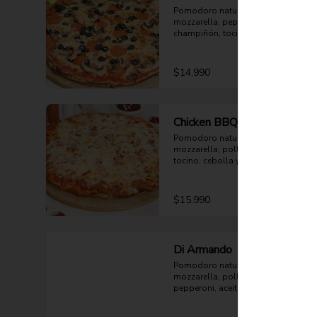
Pomodoro natural, queso 
mozzarella, pepperoni, 
champiñón, tocino, aceituna negra 
y orégano.
$14.990
Chicken BBQ
Pomodoro natural, queso 
mozzarella, pollo bbq mechado, 
tocino, cebolla y orégano.
$15.990
Di Armando
Pomodoro natural, queso 
mozzarella, pollo mechado, 
pepperoni, aceituna negra, choclo 
y orégano.