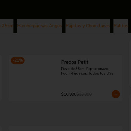
a 25cm
Hamburguesas Angus
Papitas y Chorrillanas
Palitos
-
21
%
Precios Petit
Pizza de 38cm. Pepperonazo-
Fughi-Fugazza...Todos los días.
$10.990
$13.990