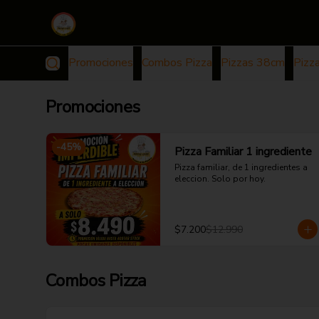
Promociones
Combos Pizza
Pizzas 38cm
Pizz
Promociones
-
45
%
Pizza Familiar 1 ingrediente
Pizza familiar, de 1 ingredientes a 
eleccion. Solo por hoy.
$7.200
$12.990
Combos Pizza