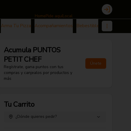
Login
Home
Pide aquí
Local
Arma Tu Pizza
Acompañamientos
Bebestibles
Postres
Acumula
PUNTOS
PETIT CHEF
Únete
Regístrate, gana puntos con tus
compras y canjealos por productos y
más
Tu Carrito
¿Dónde quieres pedir?