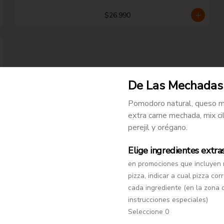
$26.990
De Las Mechadas
Pomodoro natural, queso m
extra carne mechada, mix ci
perejil y orégano.
Elige ingredientes extra
en promociones que incluyen
-
21
%
Pepperonazo
pizza, indicar a cual pizza co
Pomodoro natural, queso 
cada ingrediente (en la zona 
mozzarella, extra pepperoni y 
instrucciones especiales)
orégano.
Seleccione 0