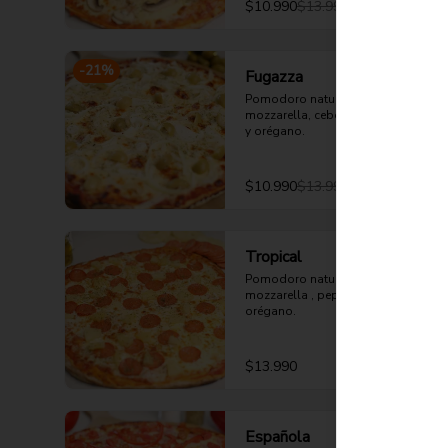
$10.990
$13.990
-
21
%
Fugazza
Pomodoro natural, queso 
mozzarella, cebolla, aceituna verde 
y orégano.
$10.990
$13.990
Tropical
Pomodoro natural, queso 
mozzarella , pepperoni, piña y 
orégano.
$13.990
Española