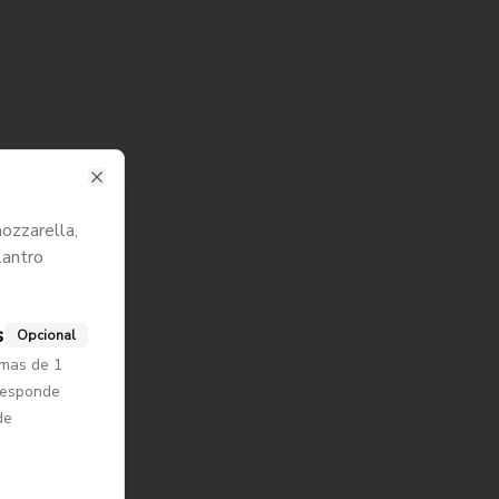
Close
ozzarella,
lantro
s
Opcional
 mas de 1
rresponde
de