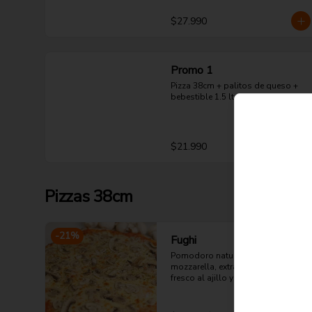
$27.990
Promo 1
Pizza 38cm + palitos de queso + 
bebestible 1.5 lts.
$21.990
Pizzas 38cm
-
21
%
Fughi
Pomodoro natural, queso 
mozzarella, extra champiñón 
fresco al ajillo y orégano.