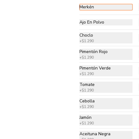
$10.990
$13.990
Merkén
Ajo En Polvo
Margarita
Pomodoro natural, queso 
Choclo
mozzarella, tomate cherry, 
albahaca y orégano
+
$1.290
Pimentón Rojo
$13.990
+
$1.290
Pimentón Verde
+
$1.290
Al Pebre
Tomate
Pomodoro natural, queso 
+
$1.290
mozzarella, tomate, cebolla, ají 
verde, mix cilantro perejil y 
Cebolla
orégano.
+
$1.290
$13.990
Jamón
+
$1.290
Aceituna Negra
Hawaiana