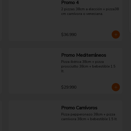
Promo 4
2 pizzas 38cm a elección + pizza38 
cm carnívora o veneciana.
$36.990
Promo Mediterráneos
Pizza ibérica 38cm + pizza 
prosciutto 38cm + bebestible 1.5 
lt.
$29.990
Promo Carnívoros
Pizza pepperonazo 38cm + pizza 
carnívora 38cm + bebestible 1.5 lt.