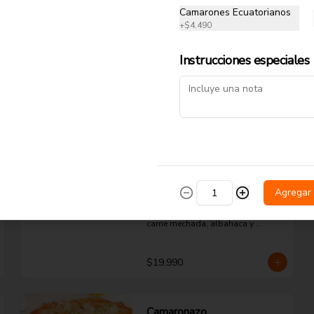
$15.990
Camarones Ecuatorianos
+
$4.490
King Mechada
Instrucciones especiales
Pomodoro natural, queso 
mozzarella, extra carne mechada, 
palta y orégano.
$16.990
Mar y Tierra
Agregar
Pomodoro natural, queso 
mozzarella, camarón ecuatoriano, 
carne mechada, albahaca y 
orégano.
$19.990
Camaronazo