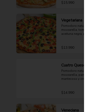
$15.990
Vegetariana
Pomodoro natural, queso 
mozzarella, tomate, choclo, 
aceituna negra, pimentón verde y 
orégano.
$13.990
Cuatro Quesos
Pomodoro natural, queso 
mozzarella, parmesano, cheddar, 
mantecoso y orégano.
$14.990
Veneciana