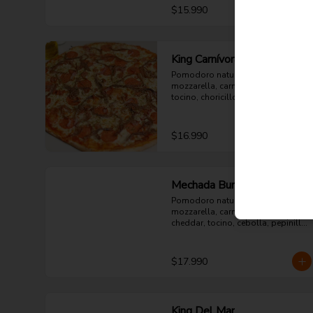
$15.990
King Carnívora
Pomodoro natural, queso 
mozzarella, carne mechada, 
tocino, choricillo, pepperoni y 
orégano.
$16.990
Mechada Burger
Pomodoro natural, queso 
mozzarella, carne mechada, queso 
cheddar, tocino, cebolla, pepinillo 
y orégano.
$17.990
King Del Mar