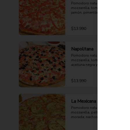
Pomodoro natural, queso 
mozzarella, tomate, choricillo, 
jamón, pimentón rojo y orégano.
$13.990
Napolitana
Pomodoro natural, queso 
mozzarella, tomate, jamón, 
aceituna negra y orégano.
$13.990
La Mexicana
Pomodoro natural, queso 
mozzarella, palta, tomate, cebolla 
morada, nachos y orégano.