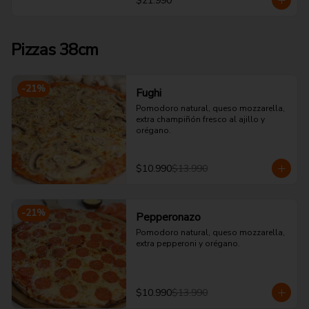
$21.990
Pizzas 38cm
-
21
%
Fughi
Pomodoro natural, queso mozzarella, 
extra champiñón fresco al ajillo y 
orégano.
$10.990
$13.990
-
21
%
Pepperonazo
Pomodoro natural, queso mozzarella, 
extra pepperoni y orégano.
$10.990
$13.990