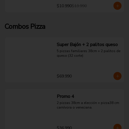
$10.990
$13.990
Combos Pizza
Super Bajón + 2 palitos queso
5 pizzas familiares 38cm + 2 palitos de 
queso (32 corte)
$69.990
Promo 4
2 pizzas 38cm a elección + pizza38 cm 
carnívora o veneciana.
$36.990