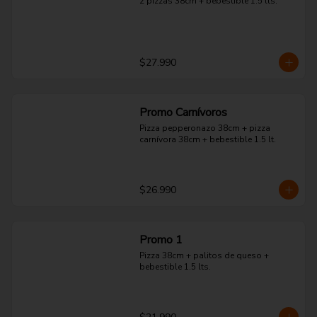
2 pizzas 38cm + bebestible 1.5 lts.
$27.990
Promo Carnívoros
Pizza pepperonazo 38cm + pizza 
carnívora 38cm + bebestible 1.5 lt.
$26.990
Promo 1
Pizza 38cm + palitos de queso + 
bebestible 1.5 lts.