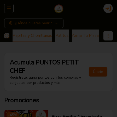
Abrir menu de navegación
Login
¿Dónde quieres pedir?
Angus
Papitas y Chorrillanas
Palitos
Arma Tu Pizza
Acompa
Acumula
PUNTOS PETIT
CHEF
Únete
Regístrate, gana puntos con tus compras y
canjealos por productos y más
Promociones
-
45
%
Pizza Familiar 1 ingrediente