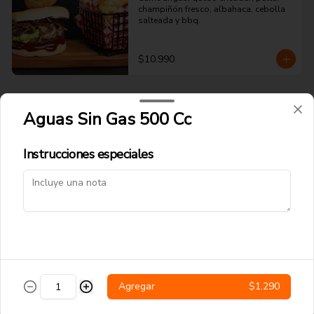
champiñón fresco, albahaca, cebolla 
salteada y bbq.
$10.990
Papitas y Chorrillanas
Aguas Sin Gas 500 Cc
Instrucciones especiales
Papas Fritas Tradicionales
Papas fritas corte delgado.
$4.490
Salchipapas
Agregar
$1.290
Papas fritas y salchichas.