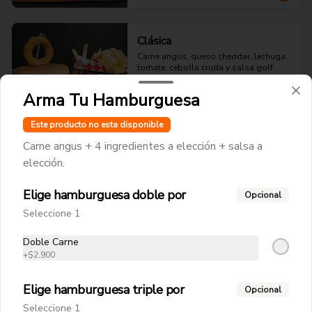
Clásica
Carne angus, queso cheddar, lechuga, 
tomate, cebolla cruda y salsa golf.
Arma Tu Hamburguesa
$9.990
Este producto no esta disponible
Carne angus + 4 ingredientes a elección + salsa a
elección.
Italiana
Carne angus, palta, tomate y 
Elige hamburguesa doble por
mayonesa kraft.
Opcional
Seleccione 1
Doble Carne
$10.990
+
$2.900
Elige hamburguesa triple por
A Lo Pobre
Opcional
Seleccione 1
Carne angus, queso cheddar, papas 