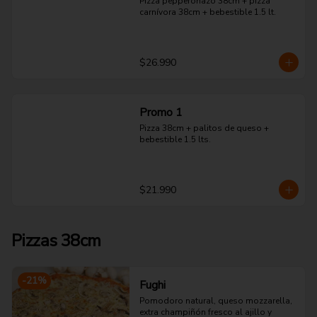
Pizza pepperonazo 38cm + pizza 
carnívora 38cm + bebestible 1.5 lt.
$26.990
Promo 1
Pizza 38cm + palitos de queso + 
bebestible 1.5 lts.
$21.990
Pizzas 38cm
-
21
%
Fughi
Pomodoro natural, queso mozzarella, 
extra champiñón fresco al ajillo y 