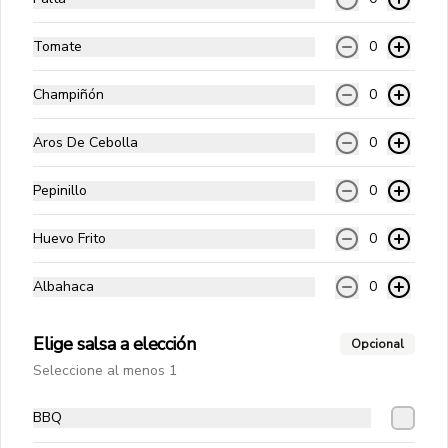
Tomate
0
Di Carnes
Carne angus, queso cheddar, tocino, 
Champiñón
0
pepperoni, choricillo y salsa golf.
Aros De Cebolla
0
$10.990
Pepinillo
0
Huevo Frito
0
Ranchera
Carne angus, queso cheddar, palta, 
champiñón fresco, albahaca, cebolla 
Albahaca
0
salteada y bbq.
Elige salsa a elección
Opcional
$10.990
Seleccione al menos 1
Papitas y Chorrillanas
BBQ