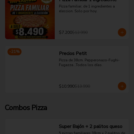
Pizza familiar, de 1 ingredientes a 
eleccion. Solo por hoy.
$7.200
$12.990
-
21
%
Precios Petit
Pizza de 38cm. Pepperonazo-Fughi-
Fugazza...Todos los días.
$10.990
$13.990
Combos Pizza
Super Bajón + 2 palitos queso
5 pizzas familiares 38cm + 2 palitos de 