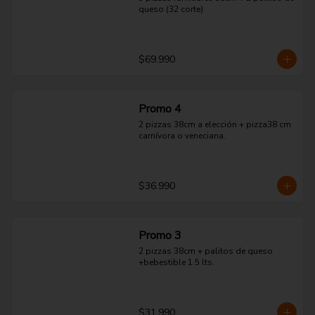
queso (32 corte)
$69.990
Promo 4
2 pizzas 38cm a elección + pizza38 cm 
carnívora o veneciana.
$36.990
Promo 3
2 pizzas 38cm + palitos de queso 
+bebestible 1.5 lts.
$31.990