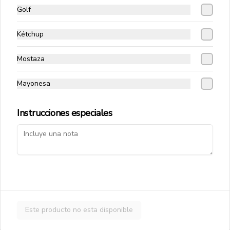
Golf
Papas Fritas Tradicionales
Papas fritas corte delgado.
Kétchup
Mostaza
$4.490
Mayonesa
Instrucciones especiales
Salchipapas
Papas fritas y salchichas.
$4.990
Bacon Cheese
Este producto no esta disponible
Papas fritas, salsa cheddar y tocino.