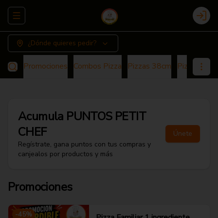
Abrir menu de navegación
Login
¿Dónde quieres pedir?
Promociones
Combos Pizza
Pizzas 38cm
Pizza 25cm
Acumula
PUNTOS PETIT
CHEF
Únete
Regístrate, gana puntos con tus compras y
canjealos por productos y más
Promociones
-
45
%
Pizza Familiar 1 ingrediente