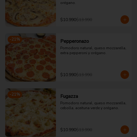
orégano.
$10.990
$13.990
-
21
%
Pepperonazo
Pomodoro natural, queso mozzarella, 
extra pepperoni y orégano.
$10.990
$13.990
-
21
%
Fugazza
Pomodoro natural, queso mozzarella, 
cebolla, aceituna verde y orégano.
$10.990
$13.990