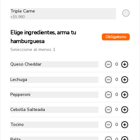
fritas, huevo frito, cebolla salteada y 
salsa golf.
Triple Carne
+
$5.980
$10.990
Elige ingredientes, arma tu
Obligatorio
hamburguesa
Americana
Seleccione al menos 1
Carne angus, queso cheddar, aros de 
cebolla, tocino, cebolla salteada y 
Queso Cheddar
0
salsa bbq.
Lechuga
0
$10.990
Pepperoni
0
Tradicional Bacon
Cebolla Salteada
0
Carne angus, queso cheddar, tocino, 
cebolla salteada, pepinillos y salsa 
golf.
Tocino
0
$10.990
Palta
0